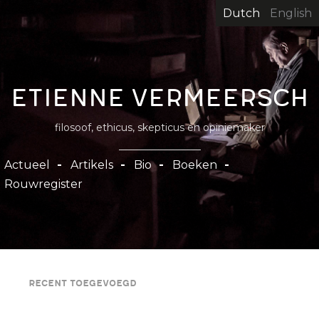
Overslaan
Dutch
English
en
naar
de
inhoud
Etienne Vermeersch
gaan
filosoof, ethicus, skepticus en opiniemaker
Hoofdnavigatie
Actueel
Artikels
Bio
Boeken
Rouwregister
Recent toegevoegd