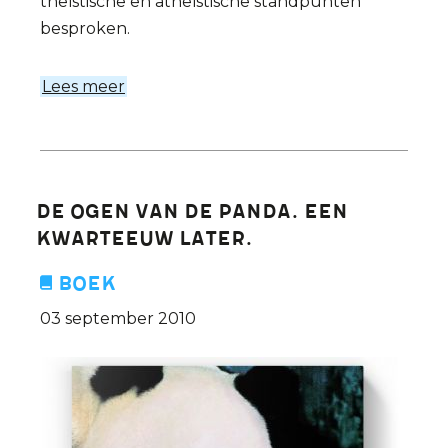
theïstische en atheïstische standpunten
besproken.
Lees meer
over
Atheisme
(De
Essentie)
De ogen van de panda. Een
kwarteeuw later.
Boek
03 september 2010