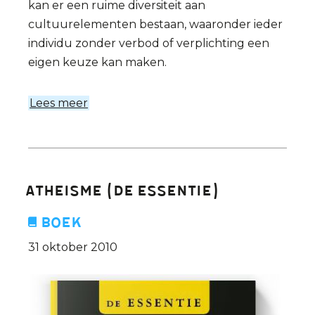
kan er een ruime diversiteit aan
cultuurelementen bestaan, waaronder ieder
individu zonder verbod of verplichting een
eigen keuze kan maken.
Lees meer
over
De
multiculturele
samenleving
(De
Atheisme (De Essentie)
Essentie)
Boek
31 oktober 2010