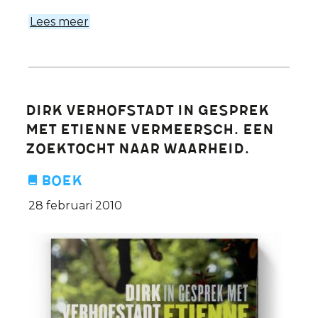
Lees meer
over
De
ogen
van
de
Dirk Verhofstadt in gesprek
panda.
met Etienne Vermeersch. Een
Een
zoektocht naar waarheid.
kwarteeuw
later.
Boek
28 februari 2010