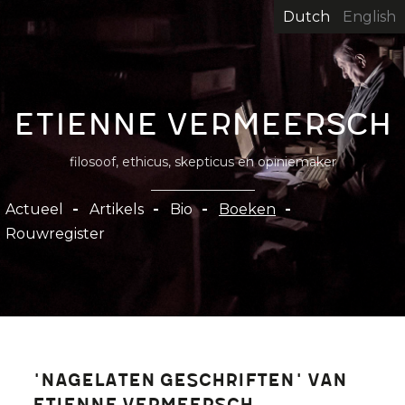
Overslaan
Dutch
English
en
naar
de
inhoud
Etienne Vermeersch
gaan
filosoof, ethicus, skepticus en opiniemaker
Hoofdnavigatie
Actueel
Artikels
Bio
Boeken
Rouwregister
'Nagelaten geschriften' van