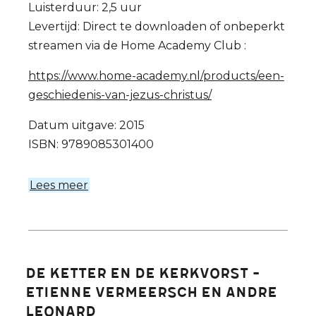
Luisterduur: 2,5 uur
Levertijd: Direct te downloaden of onbeperkt
streamen via de Home Academy Club :
https://www.home-academy.nl/products/een-
geschiedenis-van-jezus-christus/
Datum uitgave: 2015
ISBN: 9789085301400
Lees meer
over
Een
geschiedenis
van
Jezus
De ketter en de kerkvorst -
Christus
Etienne Vermeersch en Andre
Leonard