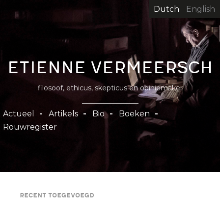
Overslaan
Dutch
English
en
naar
de
inhoud
Etienne Vermeersch
gaan
filosoof, ethicus, skepticus en opiniemaker
Hoofdnavigatie
Actueel
Artikels
Bio
Boeken
Rouwregister
Recent toegevoegd