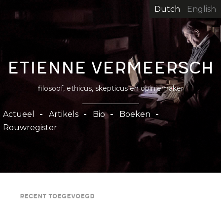
Overslaan
Dutch
English
en
naar
de
inhoud
Etienne Vermeersch
gaan
filosoof, ethicus, skepticus en opiniemaker
Hoofdnavigatie
Actueel
Artikels
Bio
Boeken
Rouwregister
Recent toegevoegd