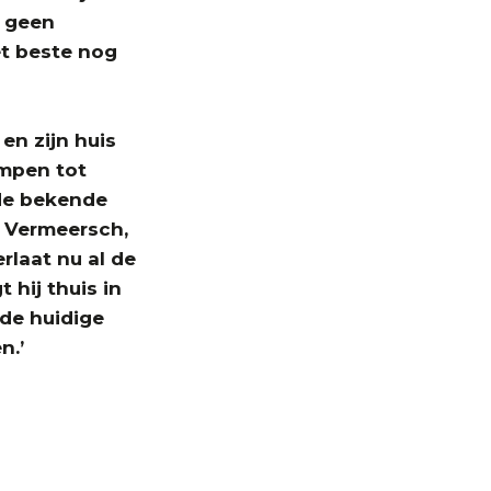
k geen
et beste nog
 en zijn huis
ompen tot
 de bekende
e Vermeersch,
erlaat nu al de
t hij thuis in
 de huidige
n.’