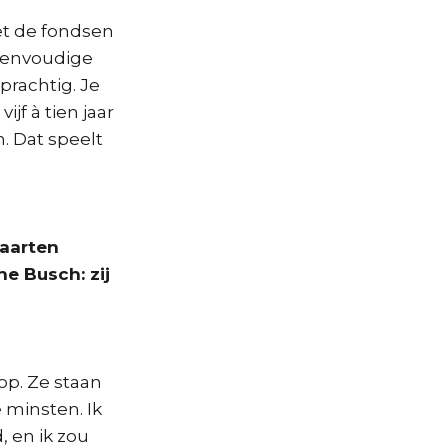
met de fondsen
 eenvoudige
 prachtig. Je
jf à tien jaar
. Dat speelt
Maarten
e Busch: zij
 op. Ze staan
 minsten. Ik
d, en ik zou