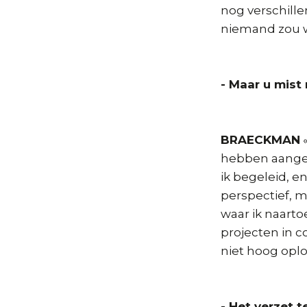
nog verschill
niemand zou w
- Maar u mist
BRAECKMAN
«
hebben aanged
ik begeleid, en
perspectief, m
waar ik naartoe
projecten in c
niet hoog oplo
- Het verzet t