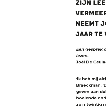
Zijn le
Vermeers
neemt J
jaar te 
Een gesprek o
lezen.
Joël De Ceula
‘Ik heb mij al
Braeckman. ‘D
geven aan dui
boeiende onde
zo’n twintig 