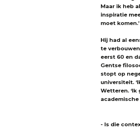
Maar ik heb al
inspiratie me
moet komen.’
Hij had al een
te verbouwen,
eerst 60 en d
Gentse filoso
stopt op negen
universiteit. ‘
Wetteren. ‘Ik
academische c
- Is die cont