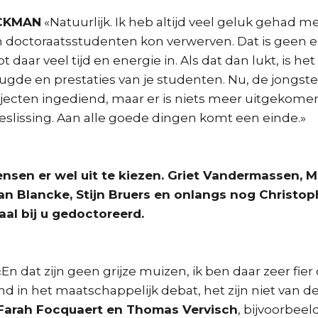
CKMAN
«Natuurlijk. Ik heb altijd veel geluk gehad 
ijn doctoraatsstudenten kon verwerven. Dat is geen
pt daar veel tijd en energie in. Als dat dan lukt, is het
ugde en prestaties van je studenten. Nu, de jongste vi
jecten ingediend, maar er is niets meer uitgekomen
eslissing. Aan alle goede dingen komt een einde.»
ensen er wel uit te kiezen. Griet Vandermassen, 
an Blancke, Stijn Bruers en onlangs nog Christoph
al bij u gedoctoreerd.
En dat zijn geen grijze muizen, ik ben daar zeer fier
d in het maatschappelijk debat, het zijn niet van de
Farah Focquaert en Thomas Vervisch
, bijvoorbeel