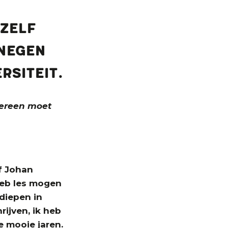
 Zelf
 negen
rsiteit.
dereen moet
of Johan
 heb les mogen
diepen in
ijven, ik heb
 mooie ­jaren.