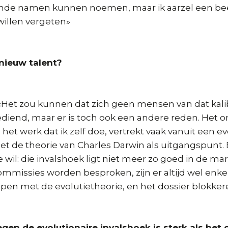
ende namen kunnen noemen, maar ik aarzel een bee
illen vergeten»
 nieuw talent?
Het zou kunnen dat zich geen mensen van dat kal
iend, maar er is toch ook een andere reden. Het o
 het werk dat ik zelf doe, vertrekt vaak vanuit een ev
et de theorie van Charles Darwin als uitgangspunt. 
 wil: die invalshoek ligt niet meer zo goed in de mar
ommissies worden besproken, zijn er altijd wel enke
pen met de evolutietheorie, en het dossier blokker
egen de evolutionaire invalshoek is sterk als het 