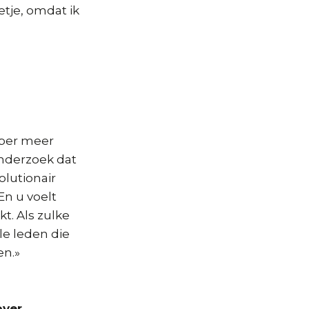
tje, omdat ik
iber meer
nderzoek dat
olutionair
En u voelt
kt. Als zulke
le leden die
en.»
over