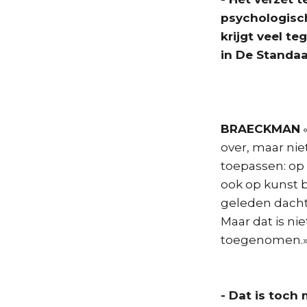
psychologisc
krijgt veel t
in De Standaa
BRAECKMAN
«
over, maar nie
toepassen: op o
ook op kunst b
geleden dacht
Maar dat is ni
toegenomen.
- Dat is toch