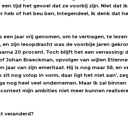
 een tijd het gevoel dat ze voorbij zijn. Niet dat i
er heb of het beu ben, integendeel, ik denk dat h
s een jaar vrij genomen, om te vertragen, te lezen
 en zijn lesopdracht was de voorbije jaren gekr
aarna 20 procent. Toch blijft het een verrassing:
of Johan Braeckman, opvolger van wijlen Etienn
 jaar van zijn emeritaat. Hij is nog maar 58, en v
Ik zit nog volop in vorm, daar ligt het niet aan’, zeg
 ga nog heel veel ondernemen. Maar ik zal binnen
ontext mijn ambities niet meer kunnen realisere
ext veranderd?