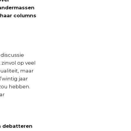
 Vandermassen
 haar columns
 discussie
 zinvol op veel
sualiteit, maar
wintig jaar
 zou hebben.
ar
en debatteren