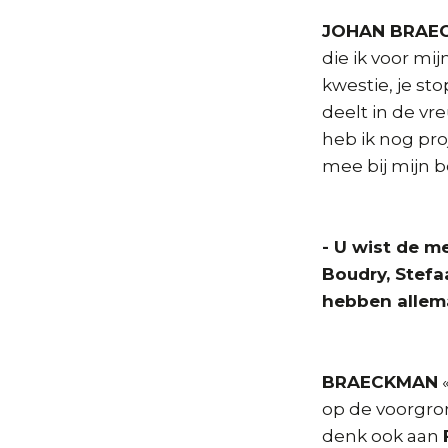
JOHAN BRAE
die ik voor m
kwestie, je sto
deelt in de vre
heb ik nog pro
mee bij mijn b
- U wist de m
Boudry, Stefa
hebben allema
BRAECKMAN
«
op de voorgron
denk ook aan