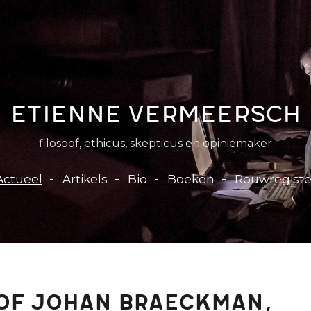
Etienne Vermeersch
filosoof, ethicus, skepticus en opiniemaker
Actueel
Artikels
Bio
Boeken
Rouwregiste
of Johan Braeckman,