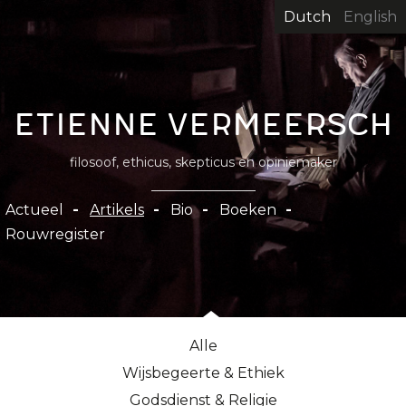
Overslaan
Dutch
English
en
naar
de
inhoud
Etienne Vermeersch
gaan
filosoof, ethicus, skepticus en opiniemaker
Hoofdnavigatie
Actueel
Artikels
Bio
Boeken
Rouwregister
Alle
Wijsbegeerte & Ethiek
Godsdienst & Religie