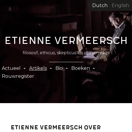
Overslaan
Dutch
English
en
naar
de
inhoud
Etienne Vermeersch
gaan
filosoof, ethicus, skepticus en opiniemaker
Hoofdnavigatie
Actueel
Artikels
Bio
Boeken
Rouwregister
Etienne Vermeersch over