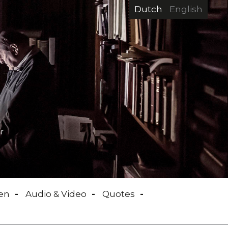
Dutch
English
r
en
Audio & Video
Quotes