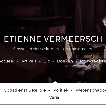
Etienne Vermeersch
filosoof, ethicus, skepticus en opiniemaker
Actueel
Artikels
Bio
Boeken
Rouwregiste
Godsdienst & Religie
Politiek
Wetenschapp
Varia