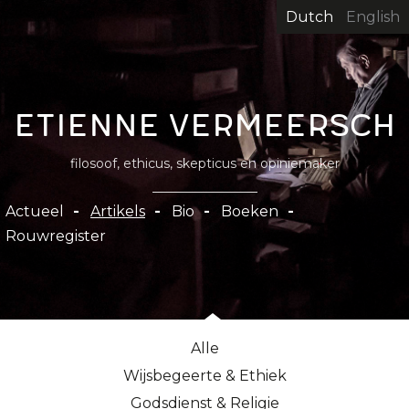
Overslaan
Dutch
English
en
naar
de
inhoud
Etienne Vermeersch
gaan
filosoof, ethicus, skepticus en opiniemaker
Hoofdnavigatie
Actueel
Artikels
Bio
Boeken
Rouwregister
Alle
Wijsbegeerte & Ethiek
Godsdienst & Religie