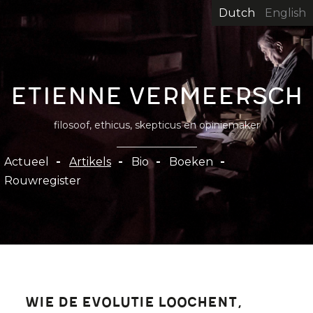
Overslaan
Dutch
English
en
naar
de
inhoud
Etienne Vermeersch
gaan
filosoof, ethicus, skepticus en opiniemaker
Hoofdnavigatie
Actueel
Artikels
Bio
Boeken
Rouwregister
Wie de evolutie loochent,