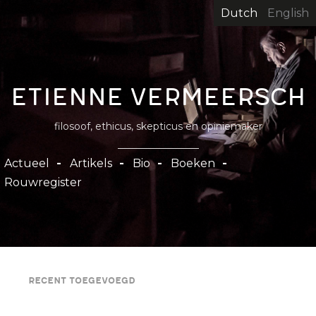
Overslaan
Dutch
English
en
naar
de
inhoud
Etienne Vermeersch
gaan
filosoof, ethicus, skepticus en opiniemaker
Hoofdnavigatie
Actueel
Artikels
Bio
Boeken
Rouwregister
Recent toegevoegd