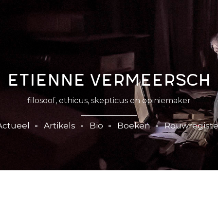
Etienne Vermeersch
filosoof, ethicus, skepticus en opiniemaker
Actueel
Artikels
Bio
Boeken
Rouwregiste