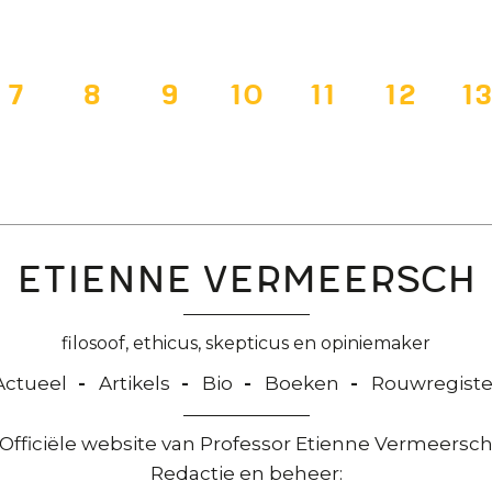
ina
Pagina
7
Pagina
8
Pagina
9
Pagina
10
Pagina
11
Pagin
12
P
1
Etienne Vermeersch
filosoof, ethicus, skepticus en opiniemaker
Actueel
Artikels
Bio
Boeken
Rouwregiste
Officiële website van Professor Etienne Vermeersc
Redactie en beheer: