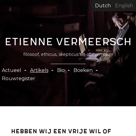
Overslaan
Dutch
English
en
naar
de
inhoud
Etienne Vermeersch
gaan
filosoof, ethicus, skepticus en opiniemaker
Hoofdnavigatie
Actueel
Artikels
Bio
Boeken
Rouwregister
Hebben wij een vrije wil of