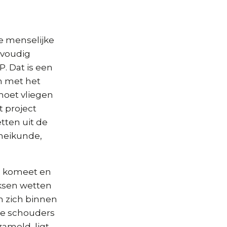
 de menselijke
nvoudig
. Dat is een
en met het
moet vliegen
t project
ten uit de
heikunde,
e komeet en
eksen wetten
n zich binnen
 de schouders
zameld, ligt