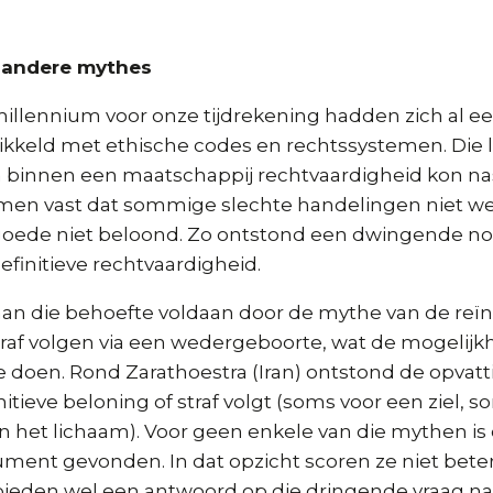
n andere mythes
millennium voor onze tijdrekening hadden zich al een
ikkeld met ethische codes en rechtssystemen. Die l
 binnen een maatschappij rechtvaardigheid kon na
e men vast dat sommige slechte handelingen niet we
oede niet beloond. Zo ontstond een dwingende no
definitieve rechtvaardigheid.
aan die behoefte voldaan door de mythe van de reïn
traf volgen via een wedergeboorte, wat de mogelijk
e doen. Rond Zarathoestra (Iran) ontstond de opvatt
itieve beloning of straf volgt (soms voor een ziel, 
 het lichaam). Voor geen enkele van die mythen is 
ument gevonden. In dat opzicht scoren ze niet bete
 bieden wel een antwoord op die dringende vraag na