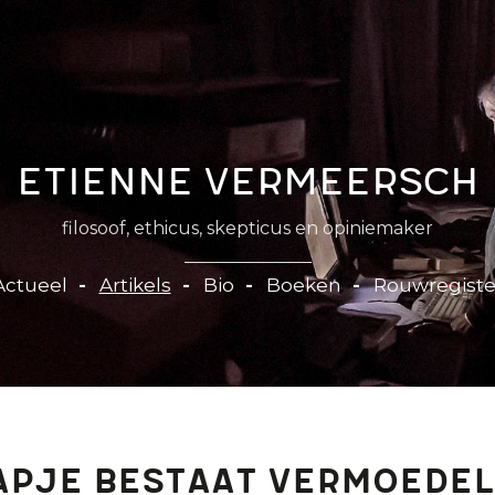
Etienne Vermeersch
filosoof, ethicus, skepticus en opiniemaker
Actueel
Artikels
Bio
Boeken
Rouwregiste
pje bestaat vermoedel