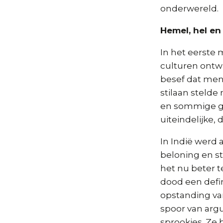
onderwereld.
Hemel, hel e
In het eerste 
culturen ontw
besef dat men
stilaan steld
en sommige g
uiteindelijke, 
In Indië werd 
beloning en s
het nu beter t
dood een defin
opstanding van
spoor van arg
sprookjes. Ze