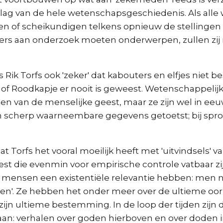
lag van de hele wetenschapsgeschiedenis. Als alle
n of scheikundigen telkens opnieuw de stellingen
rs aan onderzoek moeten onderwerpen, zullen zij 
 Rik Torfs ook 'zeker' dat kabouters en elfjes niet be
 of Roodkapje er nooit is geweest. Wetenschappelij
en van de menselijke geest, maar ze zijn wel in e
 scherp waarneembare gegevens getoetst; bij sproo
t Torfs het vooral moeilijk heeft met 'uitvindsels' v
st die evenmin voor empirische controle vatbaar zi
 mensen een existentiële relevantie hebben: men 
en'. Ze hebben het onder meer over de ultieme oor
ijn ultieme bestemming. In de loop der tijden zijn 
an: verhalen over goden hierboven en over doden 