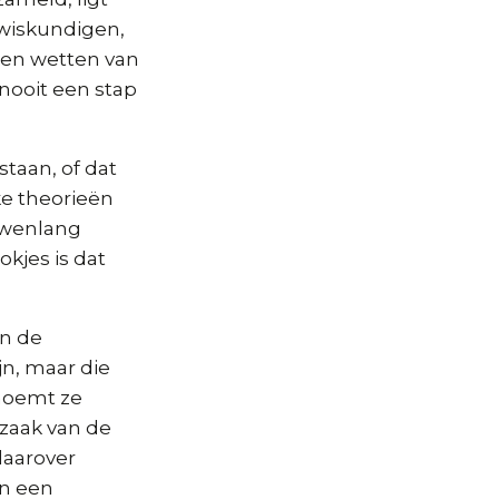
 wiskundigen,
 en wetten van
nooit een stap
staan, of dat
ke theorieën
euwenlang
kjes is dat
an de
jn, maar die
noemt ze
zaak van de
daarover
in een