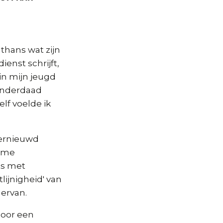
lthans wat zijn
ienst schrijft,
 in mijn jeugd
 inderdaad
lf voelde ik
 vernieuwd
d me
ts met
lijnigheid' van
 ervan.
door een