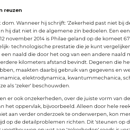
n reuzen
et dom. Wanneer hij schrijft: 'Zekerheid past niet bij
an hij dat niet in de algemene zin bedoelen. Een ee
12 november 2014 is Philae geland op de komeet 67P
jk- technologische prestatie die je kunt vergelijk
n een naald die door het oog van een andere naald 
erdere kilometers afstand bevindt. Degenen die he
ben, maakten daarbij gebruik van gegevens en wet
ynamica, elektrodynamica, kwantummechanica, sc
 ze als 'zeker' beschouwden.
en er ook onzekerheden, over de juiste vorm van d
n het oppervlak, bijvoorbeeld. Alleen door hele re
iet aan verder onderzoek te onderwerpen, kon me
tijd op de detailproblemen richten. Dit 'steunen op
it voortbouwen op wat aan 'zekerheden' reeds is ver