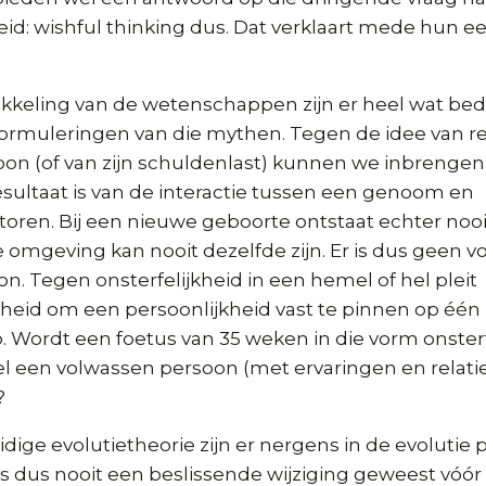
eid: wishful thinking dus. Dat verklaart mede hun
ikkeling van de wetenschappen zijn er heel wat be
formuleringen van die mythen. Tegen de idee van re
oon (of van zijn schuldenlast) kunnen we inbrengen
sultaat is van de interactie tussen een genoom en
oren. Bij een nieuwe geboorte ontstaat echter nooi
omgeving kan nooit dezelfde zijn. Er is dus geen v
n. Tegen onsterfelijkheid in een hemel of hel pleit
heid om een persoonlijkheid vast te pinnen op éé
p. Wordt een foetus van 35 weken in die vorm onsterf
l een volwassen persoon (met ervaringen en relatie
?
dige evolutietheorie zijn er nergens in de evolutie 
 is dus nooit een beslissende wijziging geweest vó