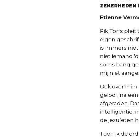
zekerheden i
Etienne Verm
Rik Torfs pleit
eigen geschrif
is immers niet
niet iemand 'd
soms bang gem
mij niet aange
Ook over mijn 
geloof, na een
afgeraden. Daa
intelligentie,
de jezuïeten h
Toen ik de ord