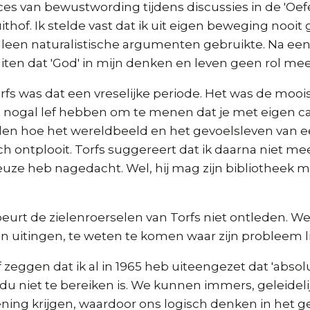
s van bewustwording tijdens discussies in de 'Oefe
ithof. Ik stelde vast dat ik uit eigen beweging nooit
lleen naturalistische argumenten gebruikte. Na een
iten dat 'God' in mijn denken en leven geen rol mee
rfs was dat een vreselijke periode. Het was de mooi
t nogal lef hebben om te menen dat je met eigen c
len hoe het wereldbeeld en het gevoelsleven van 
 ontplooit. Torfs suggereert dat ik daarna niet me
ieuze heb nagedacht. Wel, hij mag zijn bibliotheek 
 beurt de zielenroerselen van Torfs niet ontleden. Wel
ijn uitingen, te weten te komen waar zijn probleem li
 zeggen dat ik al in 1965 heb uiteengezet dat 'absol
idu niet te bereiken is. We kunnen immers, geleidelij
ing krijgen, waardoor ons logisch denken in het g