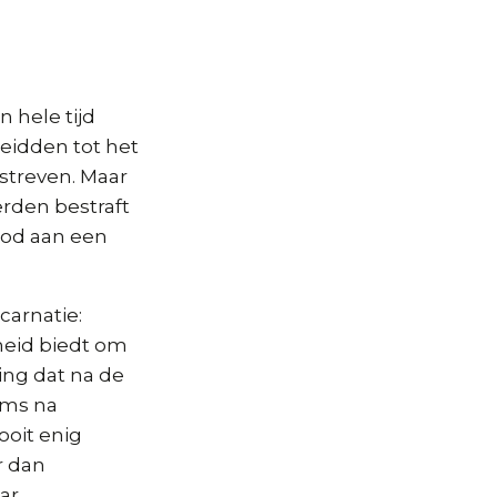
 hele tijd
eidden tot het
streven. Maar
rden bestraft
od aan een
carnatie:
heid biedt om
ing dat na de
soms na
ooit enig
r dan
ar