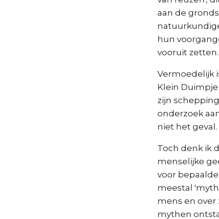
aan de gronds
natuurkundige
hun voorgange
vooruit zetten.
Vermoedelijk is
Klein Duimpje
zijn schepping
onderzoek aan
niet het geval.
Toch denk ik da
menselijke gee
voor bepaalde
meestal 'myth
mens en over z
mythen ontsta