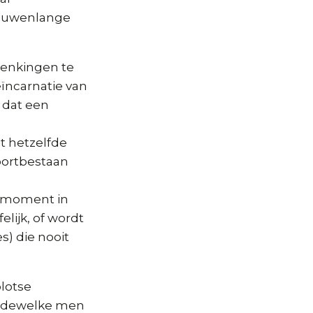
 eeuwenlange
denkingen te
ïncarnatie van
 dat een
t hetzelfde
oortbestaan
n moment in
elijk, of wordt
s) die nooit
plotse
ór dewelke men