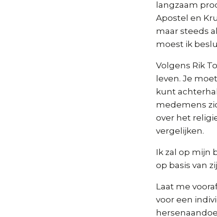
langzaam proce
Apostel en Kru
maar steeds a
moest ik beslu
Volgens Rik To
leven. Je moe
kunt achterha
medemens zich
over het relig
vergelijken.
Ik zal op mijn
op basis van z
Laat me vooraf
voor een indiv
hersenaandoen