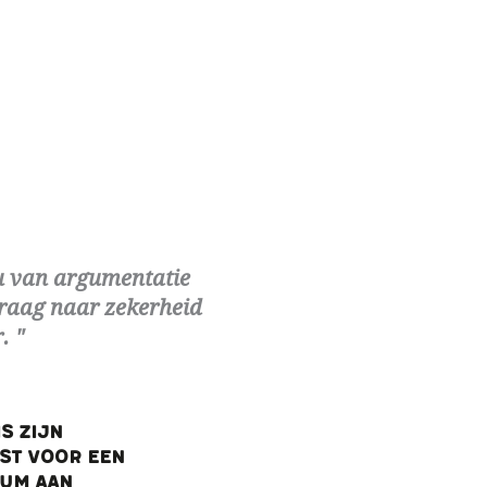
u van argumentatie
 vraag naar zekerheid
r.
s zijn
est voor een
mum aan