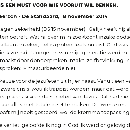
s een must voor wie vooruit wil denken.
eersch - De Standaard, 18 november 2014
 tegen zekerheid (DS 15 november) . Gelijk heeft hij; a
ten betreft. Wat hij over mijn zoektocht inzake godsd
 alleen onzeker, het is grotendeels onjuist. God was
ie ik vreesde'. Jongeren van mijn generatie werden
aakt door donderpreken inzake 'zelfbevlekking'. Ze
sproken: ik masturbeerde niet.
keuze voor de jezuïeten zit hij er naast. Vanuit een
 zware crisis, wou ik trappist worden, maar dat wer
rop koos ik voor de Sociëteit van Jezus. Dat had nie
 maar alles met totale inzet te maken. De 'wrede recht
eeft mij nooit gestoord, wel de kromme toepassing
e verliet, geloofde ik nog in God. Ik werd ongelovig 