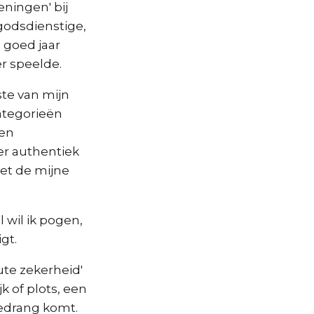
ningen' bij
 godsdienstige,
 goed jaar
r speelde.
ste van mijn
ategorieën
een
er authentiek
met de mijne
 wil ik pogen,
gt.
ute zekerheid'
k of plots, een
edrang komt.