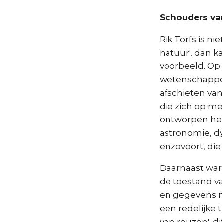
Schouders va
Rik Torfs is ni
natuur', dan k
voorbeeld. Op 
wetenschappeli
afschieten va
die zich op me
ontworpen heb
astronomie, d
enzovoort, die
Daarnaast war
de toestand va
en gegevens n
een redelijke 
van reuzen', d