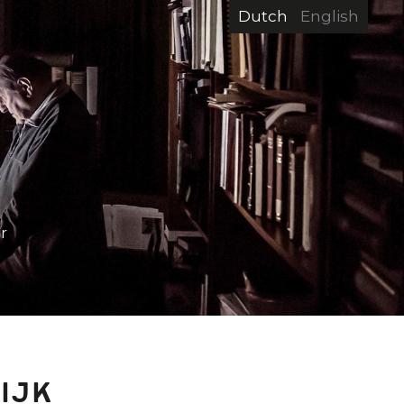
Dutch
English
r
ijk