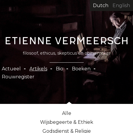
Overslaan
Dutch
English
en
naar
de
inhoud
Etienne Vermeersch
gaan
filosoof, ethicus, skepticus en opiniemaker
Hoofdnavigatie
Actueel
Artikels
Bio
Boeken
Rouwregister
Alle
Wijsbegeerte & Ethiek
Godsdienst & Religie