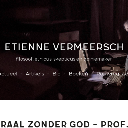
Etienne Vermeersch
filosoof, ethicus, skepticus en opiniemaker
Actueel
Artikels
Bio
Boeken
Rouwregiste
raal zonder god - prof