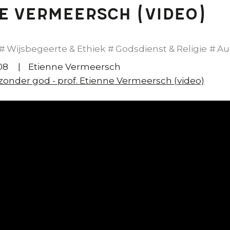
e Vermeersch (video)
Wijsbegeerte & Ethiek
Godsdienst & Religie
Au
08
Etienne Vermeersch
zonder god - prof. Etienne Vermeersch (video)