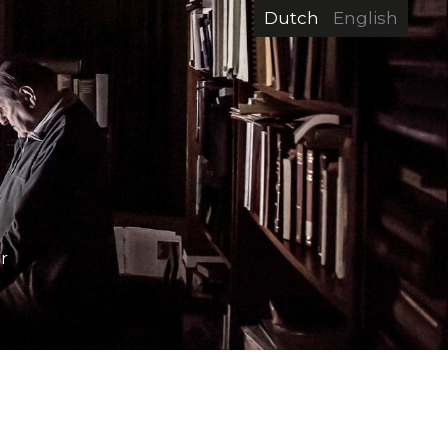
Dutch
English
r
.