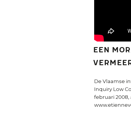
Een mor
Vermeer
De Vlaamse in
Inquiry Low C
februari 2008,
www.etiennev