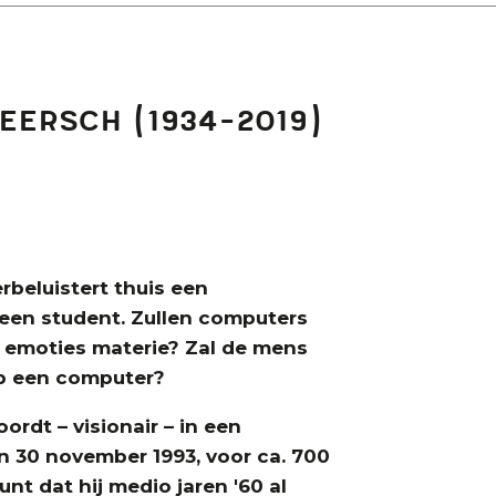
eersch (1934-2019)
rbeluistert thuis een
n een student. Zullen computers
n emoties materie? Zal de mens
op een computer?
rdt – visionair – in een
an 30 november 1993, voor ca. 700
nt dat hij medio jaren '60 al