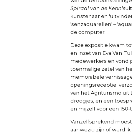
van de tentoonstelling
Spiraal van de Kennis
ui
kunstenaar en 'uitvinde
'senzaquarellen' – 'aqu
de computer.
Deze expositie kwam tot
en inzet van Eva Van Tu
medewerkers en vond pl
toenmalige zetel van h
memorabele vernissage
openingsreceptie, verzo
van het Agriturismo uit
droogjes, en een toespr
en mijzelf voor een 150
Vanzelfsprekend moest 
aanwezig zijn of werd i