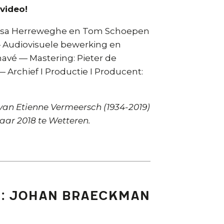
 video!
uisa Herreweghe en Tom Schoepen
 Audiovisuele bewerking en
havé — Mastering: Pieter de
 Archief I Productie I Producent:
an Etienne Vermeersch (1934-2019)
ar 2018 te Wetteren.
h: Johan Braeckman