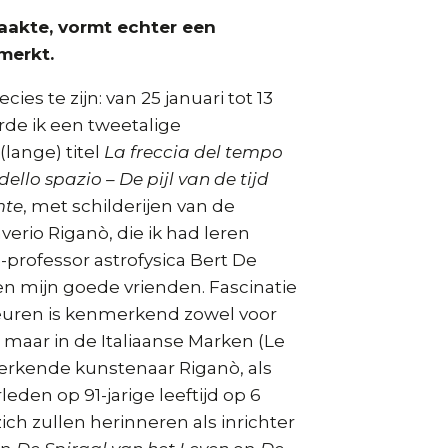
akte, vormt echter een
merkt.
ies te zijn: van 25 januari tot 13
rde ik een tweetalige
(lange) titel
La freccia del tempo
ello spazio – De pijl van de tijd
mte
, met schilderijen van de
verio Riganò, die ik had leren
professor astrofysica Bert De
n mijn goede vrienden. Fascinatie
euren is kenmerkend zowel voor
e, maar in de Italiaanse Marken (Le
rkende kunstenaar Riganò, als
leden op 91-jarige leeftijd op 6
zich zullen herinneren als inrichter