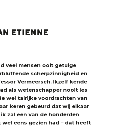
an Etienne
nd veel mensen ooit getuige
erbluffende scherpzinnigheid en
ofessor Vermeersch. Ikzelf kende
had als wetenschapper nooit les
 wel talrijke voordrachten van
paar keren gebeurd dat wij elkaar
 ik zal een van de honderden
it wel eens gezien had – dat heeft