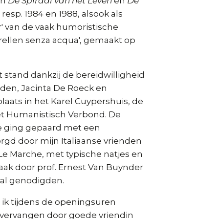
en
De Spiraal van het Leven
en
De
t resp. 1984 en 1988, alsook als
r' van de vaak humoristische
arellen senza acqua', gemaakt op
 stand dankzij de bereidwilligheid
lden, Jacinta De Roeck en
aats in het Karel Cuypershuis, de
et Humanistisch Verbond. De
 ging gepaard met een
rgd door mijn Italiaanse vrienden
 Le Marche, met typische natjes en
aak door prof. Ernest Van Buynder
-tal genodigden.
ik tijdens de openingsuren
k vervangen door goede vriendin