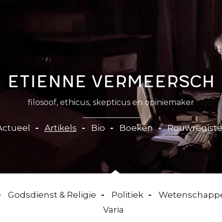
Etienne Vermeersch
filosoof, ethicus, skepticus en opiniemaker
Actueel
Artikels
Bio
Boeken
Rouwregiste
Godsdienst & Religie
Politiek
Wetenschapp
Varia