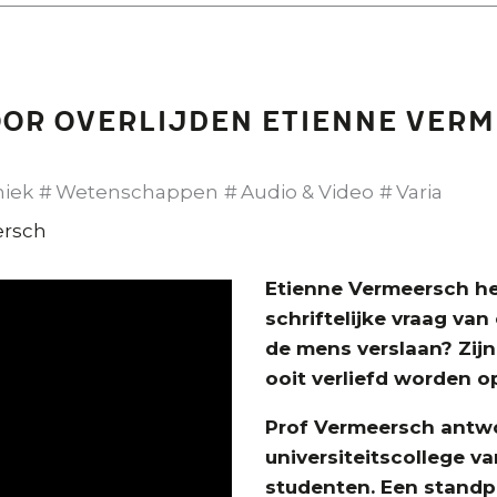
or overlijden Etienne Verm
hiek
Wetenschappen
Audio & Video
Varia
ersch
Etienne Vermeersch
he
schriftelijke vraag va
de mens verslaan? Zij
ooit verliefd worden 
Prof Vermeersch antwoo
universiteitscollege v
studenten. Een standpu