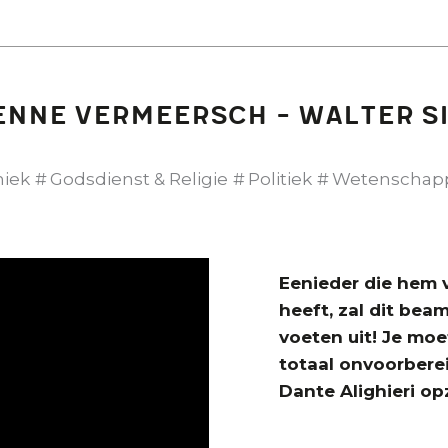
van
Etienne
Vermeersch:
Johan
ienne Vermeersch - Walter 
Braeckman
in
De
hiek
Godsdienst & Religie
Politiek
Wetenschap
Afspraak
s
Eenieder die hem 
heeft, zal dit be
voeten uit! Je mo
totaal onvoorberei
Dante Alighieri op