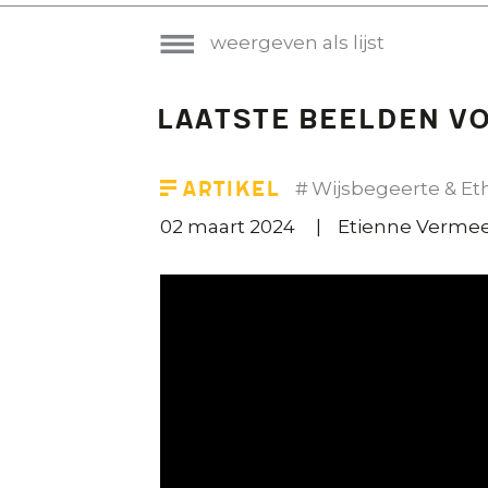
weergeven als lijst
Laatste beelden vo
Artikel
Wijsbegeerte & Et
02 maart 2024
Etienne Verme