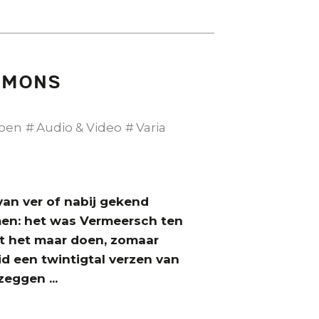
Simons
pen
Audio & Video
Varia
van ver of nabij gekend
amen: het was Vermeersch ten
et het maar doen, zomaar
d een twintigtal verzen van
zeggen ...