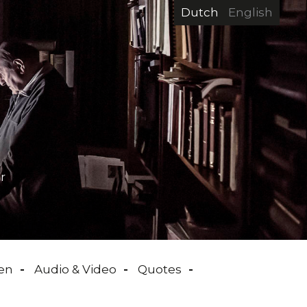
Dutch
English
r
en
Audio & Video
Quotes