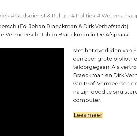
hiek
Godsdienst & Religie
Politiek
Wetenschap
ersch (Ed. Johan Braeckman & Dirk Verhofstadt)
ne Vermeersch: Johan Braeckman in De Afspraak
Met het overlijden van 
een zeer grote biblioth
teloorgegaan. Als vert
Braeckman en Dirk Verh
van Prof. Vermeersch e
na zijn dood te snuistere
computer.
Lees meer
over
De
verwezenlijk