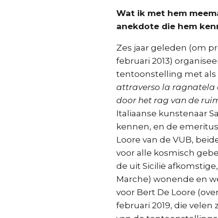
Wat ik met hem meema
anekdote die hem ken
Zes jaar geleden (om prec
februari 2013) organisee
tentoonstelling met als 
attraverso la ragnatela d
door het rag van de rui
Italiaanse kunstenaar Sa
kennen, en de emeritus-
Loore van de VUB, beide
voor alle kosmisch geb
de uit Sicilië afkomstig
Marche) wonende en we
voor Bert De Loore (over
februari 2019, die velen 