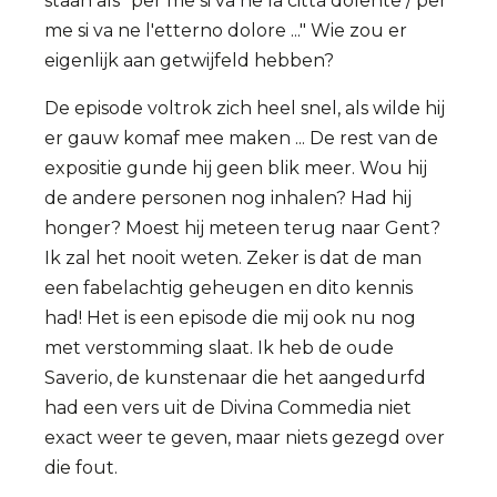
staan als "per me si va ne la città dolente / per
me si va ne l'etterno dolore ..." Wie zou er
eigenlijk aan getwijfeld hebben?
De episode voltrok zich heel snel, als wilde hij
er gauw komaf mee maken ... De rest van de
expositie gunde hij geen blik meer. Wou hij
de andere personen nog inhalen? Had hij
honger? Moest hij meteen terug naar Gent?
Ik zal het nooit weten. Zeker is dat de man
een fabelachtig geheugen en dito kennis
had! Het is een episode die mij ook nu nog
met verstomming slaat. Ik heb de oude
Saverio, de kunstenaar die het aangedurfd
had een vers uit de Divina Commedia niet
exact weer te geven, maar niets gezegd over
die fout.