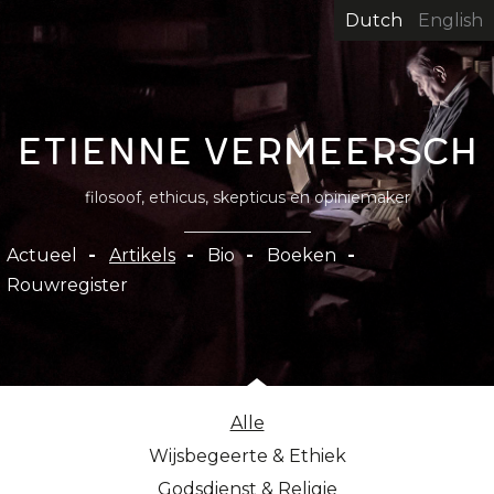
Overslaan
Dutch
English
en
naar
de
inhoud
Etienne Vermeersch
gaan
filosoof, ethicus, skepticus en opiniemaker
Hoofdnavigatie
Actueel
Artikels
Bio
Boeken
Rouwregister
Alle
Wijsbegeerte & Ethiek
Godsdienst & Religie