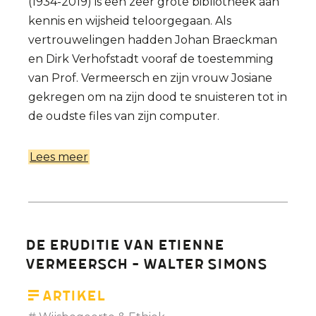
(1934-2019) is een zeer grote bibliotheek aan
kennis en wijsheid teloorgegaan. Als
vertrouwelingen hadden Johan Braeckman
en Dirk Verhofstadt vooraf de toestemming
van Prof. Vermeersch en zijn vrouw Josiane
gekregen om na zijn dood te snuisteren tot in
de oudste files van zijn computer.
Lees meer
over
De
verwezenlijkingen
van
Etienne
De eruditie van Etienne
Vermeersch:
Vermeersch - Walter Simons
Johan
Braeckman
Artikel
in