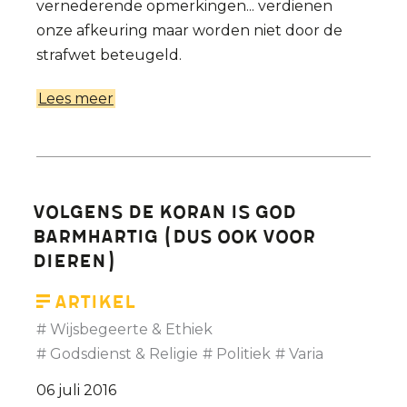
vernederende opmerkingen... verdienen
onze afkeuring maar worden niet door de
strafwet beteugeld.
Lees meer
over
De
vrijheid
van
meningsuiting
Volgens de Koran is God
heeft
barmhartig (dus ook voor
haar
dieren)
rechten
Artikel
Wijsbegeerte & Ethiek
Godsdienst & Religie
Politiek
Varia
06 juli 2016