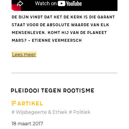
De Dijn vindt dat het de Kerk is die garant
staat voor de absolute waarde van elk
mensenleven. Komt hij van de planeet
Mars? - Etienne Vermeersch
Lees meer
over
Sinds
wanneer
heeft
de
Pleidooi tegen rootisme
Kerk
eerbied
Artikel
voor
Wijsbegeerte & Ethiek
Politiek
het
18 maart 2017
leven?