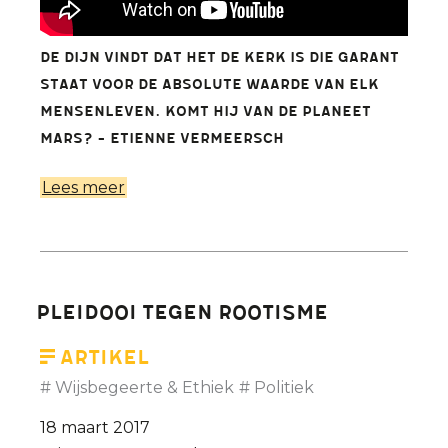
De Dijn vindt dat het de Kerk is die garant
staat voor de absolute waarde van elk
mensenleven. Komt hij van de planeet
Mars? - Etienne Vermeersch
Lees meer
over
Sinds
wanneer
heeft
de
Pleidooi tegen rootisme
Kerk
eerbied
Artikel
voor
Wijsbegeerte & Ethiek
Politiek
het
18 maart 2017
leven?