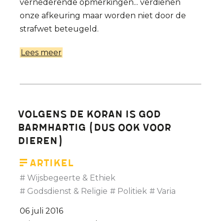
vernederende opmerkingen... verdienen
onze afkeuring maar worden niet door de
strafwet beteugeld.
Lees meer
over
De
vrijheid
van
meningsuiting
Volgens de Koran is God
heeft
barmhartig (dus ook voor
haar
dieren)
rechten
Artikel
Wijsbegeerte & Ethiek
Godsdienst & Religie
Politiek
Varia
06 juli 2016