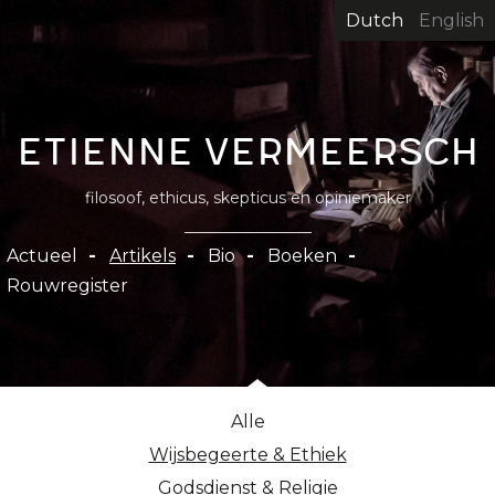
Overslaan
Dutch
English
en
naar
de
inhoud
Etienne Vermeersch
gaan
filosoof, ethicus, skepticus en opiniemaker
Hoofdnavigatie
Actueel
Artikels
Bio
Boeken
Rouwregister
Alle
Wijsbegeerte & Ethiek
Godsdienst & Religie