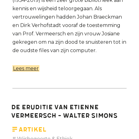
(1934-2019) is een zeer grote bibliotheek aan
kennis en wijsheid teloorgegaan. Als
vertrouwelingen hadden Johan Braeckman
en Dirk Verhofstadt vooraf de toestemming
van Prof. Vermeersch en zijn vrouw Josiane
gekregen om na zijn dood te snuisteren tot in
de oudste files van zijn computer.
Lees meer
over
De
verwezenlijkingen
van
Etienne
De eruditie van Etienne
Vermeersch:
Vermeersch - Walter Simons
Johan
Braeckman
Artikel
in
Wijsbegeerte & Ethiek