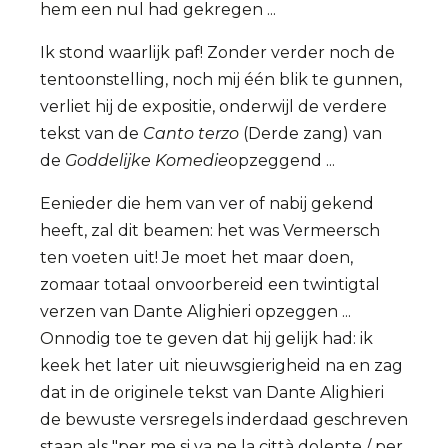
hem een nul had gekregen ...
Ik stond waarlijk paf! Zonder verder noch de
tentoonstelling, noch mij één blik te gunnen,
verliet hij de expositie, onderwijl de verdere
tekst van de
Canto terzo
(Derde zang) van
de
Goddelijke Komedie
opzeggend ...
Eenieder die hem van ver of nabij gekend
heeft, zal dit beamen: het was Vermeersch
ten voeten uit! Je moet het maar doen,
zomaar totaal onvoorbereid een twintigtal
verzen van Dante Alighieri opzeggen ...
Onnodig toe te geven dat hij gelijk had: ik
keek het later uit nieuwsgierigheid na en zag
dat in de originele tekst van Dante Alighieri
de bewuste versregels inderdaad geschreven
staan als "per me si va ne la città dolente / per