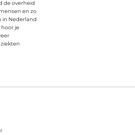
d de overheid
-mensen en zo.
n in Nederland
hoor je
weer
 ziekten
r