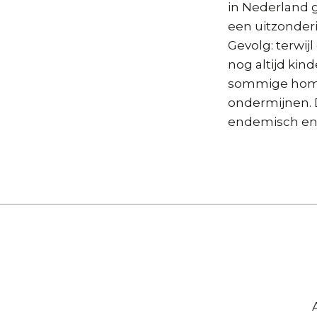
in Nederland g
een uitzonder
Gevolg: terwij
nog altijd ki
sommige homeo
ondermijnen. D
endemisch en
Hoofdnavigatie