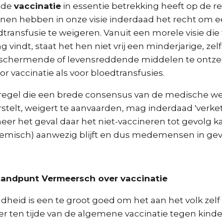
 de
vaccinatie
in essentie betrekking heeft op de r
enen hebben in onze visie inderdaad het recht om e
dtransfusie te weigeren. Vanuit een morele visie di
vindt, staat het hen niet vrij een minderjarige, zelf
eschermende of levensreddende middelen te ontze
or vaccinatie als voor bloedtransfusies.
egel die een brede consensus van de medische wer
rstelt, weigert te aanvaarden, mag inderdaad 'verke
meer het geval daar het niet-vaccineren tot gevolg 
demisch) aanwezig blijft en dus medemensen in gev
andpunt Vermeersch over vaccinatie
heid is een te groot goed om het aan het volk zelf o
er ten tijde van de algemene vaccinatie tegen kin