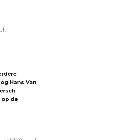
iek
erdere
loog Hans Van
ersch
n op de