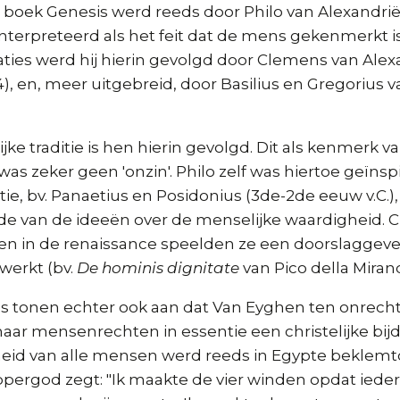
t boek Genesis werd reeds door Philo van Alexandrië
nterpreteerd als het feit dat de mens gekenmerkt i
iaties werd hij hierin gevolgd door Clemens van Alexa
), en, meer uitgebreid, door Basilius en Gregorius 
ijke traditie is hen hierin gevolgd. Dit als kenmerk 
s zeker geen 'onzin'. Philo zelf was hiertoe geïnsp
itie, bv. Panaetius en Posidonius (3de-2de eeuw v.C.),
e van de ideeën over de menselijke waardigheid. Cic
 en in de renaissance speelden ze een doorslaggeve
werkt (bv.
De hominis dignitate
van Pico della Mirand
 tonen echter ook aan dat Van Eyghen ten onrecht
naar mensenrechten in essentie een christelijke bijd
heid van alle mensen werd reeds in Egypte beklemt
oppergod zegt: "Ik maakte de vier winden opdat ied