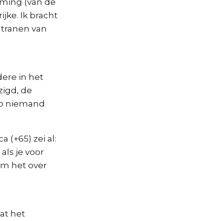
oming (van de
jke. Ik bracht
 tranen van
ere in het
zigd, de
eb niemand
 (+65) zei al:
 als je voor
 om het over
at het