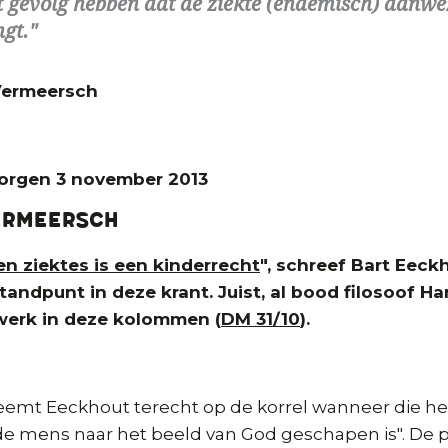
t gevolg hebben dat de ziekte (endemisch) aanwezi
gt.
Vermeersch
Morgen 3 november 2013
ermeersch
en ziektes is een kinderrecht
", schreef Bart Eeck
tandpunt in deze krant. Juist, al bood filosoof H
erk in deze kolommen (
DM 31/10
).
emt Eeckhout terecht op de korrel wanneer die het
 de mens naar het beeld van God geschapen is". De 