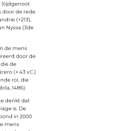
 (tijdgenoot
s door de rede.
ndrië (+213),
van Nyssa (3de
van de mens
ireerd door de
 die de
ero (+ 43 v.C.)
nde rol, die
ola, 1486).
e denkt dat
rage is. De
oond in 2000
ere mens