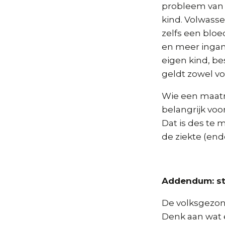
probleem van
kind. Volwass
zelfs een bloe
en meer ingang 
eigen kind, b
geldt zowel vo
Wie een maatr
belangrijk voo
Dat is des te 
de ziekte (en
Addendum: st
De volksgezond
Denk aan wat 