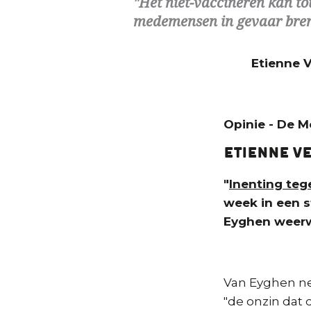
Het niet-vaccineren kan to
medemensen in gevaar bren
Etienne 
Opinie - De 
Etienne V
"
Inenting teg
week in een s
Eyghen weerw
Van Eyghen ne
"de onzin dat