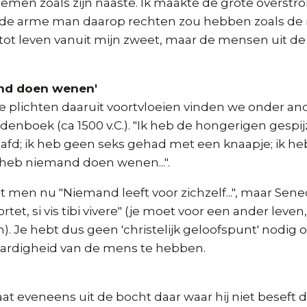
emen zoals zijn naaste. Ik maakte de grote overstr
t de arme man daarop rechten zou hebben zoals de ri
tot leven vanuit mijn zweet, maar de mensen uit de
and doen wenen'
 plichten daaruit voortvloeien vinden we onder and
enboek (ca 1500 v.C.). "Ik heb de hongerigen gespij
aafd; ik heb geen seks gehad met een knaapje; ik h
k heb niemand doen wenen...".
t men nu "Niemand leeft voor zichzelf...", maar Seneca
ortet, si vis tibi vivere" (je moet voor een ander leven,
en). Je hebt dus geen 'christelijk geloofspunt' nodig
ardigheid van de mens te hebben.
t eveneens uit de bocht daar waar hij niet beseft d