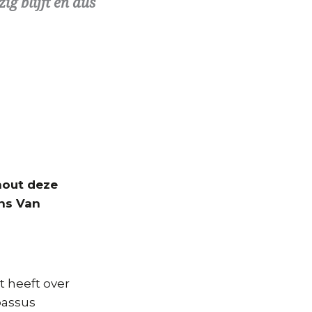
g blijft en dus
hout deze
ans Van
 heeft over
passus