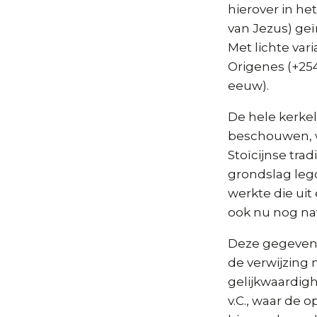
hierover in he
van Jezus) geï
Met lichte var
Origenes (+254
eeuw).
De hele kerkel
beschouwen, wa
Stoïcijnse trad
grondslag legd
werkte die uit
ook nu nog na
Deze gegevens
de verwijzing 
gelijkwaardig
v.C., waar de 