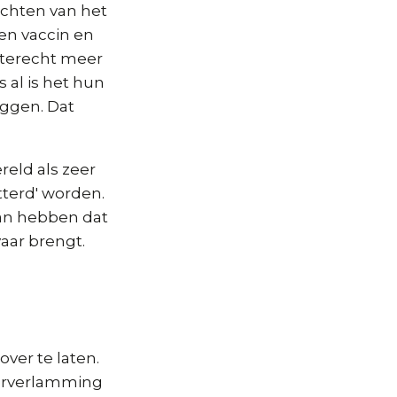
echten van het
en vaccin en
e terecht meer
s al is het hun
ggen. Dat
eld als zeer
tterd' worden.
kan hebben dat
aar brengt.
ver te laten.
derverlamming