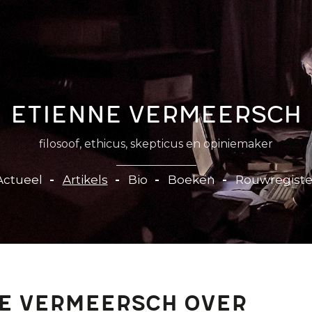
Etienne Vermeersch
filosoof, ethicus, skepticus en opiniemaker
Actueel
Artikels
Bio
Boeken
Rouwregiste
e Vermeersch over