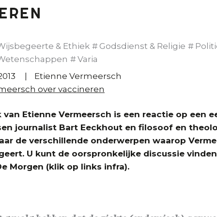
eren
Wijsbegeerte & Ethiek
Godsdienst & Religie
Polit
Wetenschappen
Varia
2013
Etienne Vermeersch
meersch over vaccineren
k van Etienne Vermeersch is een reactie op een e
sen journalist Bart Eeckhout en filosoof en theo
aar de verschillende onderwerpen
waarop Verme
geert. U kunt de oorspronkelijke discussie vinde
e Morgen (klik op links infra).