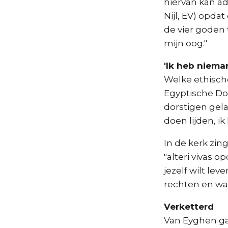
hiervan kan ad
Nijl, EV) opda
de vier goden 
mijn oog."
'Ik heb niem
Welke ethische
Egyptische Dod
dorstigen gel
doen lijden, i
In de kerk zing
"alteri vivas op
jezelf wilt lev
rechten en wa
Verketterd
Van Eyghen gaa