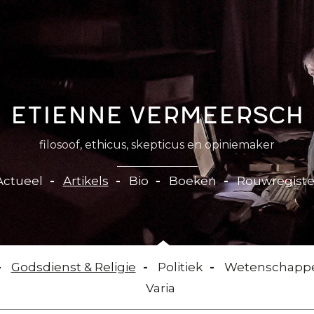
Etienne Vermeersch
filosoof, ethicus, skepticus en opiniemaker
Actueel
Artikels
Bio
Boeken
Rouwregiste
Godsdienst & Religie
Politiek
Wetenschapp
Varia