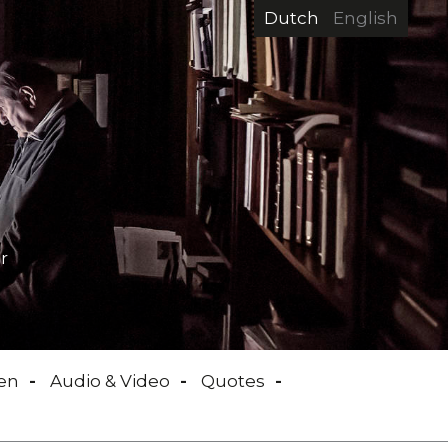
Dutch
English
r
en
Audio & Video
Quotes