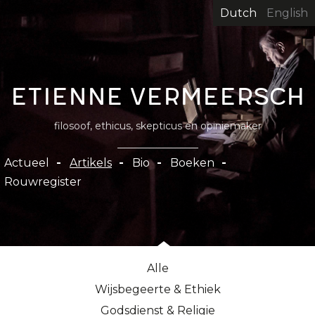
Overslaan
Dutch
English
en
naar
de
inhoud
Etienne Vermeersch
gaan
filosoof, ethicus, skepticus en opiniemaker
Hoofdnavigatie
Actueel
Artikels
Bio
Boeken
Rouwregister
Alle
Wijsbegeerte & Ethiek
Godsdienst & Religie