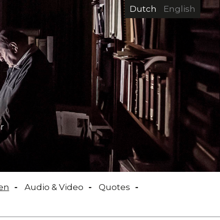
Dutch
English
r
en
Audio & Video
Quotes