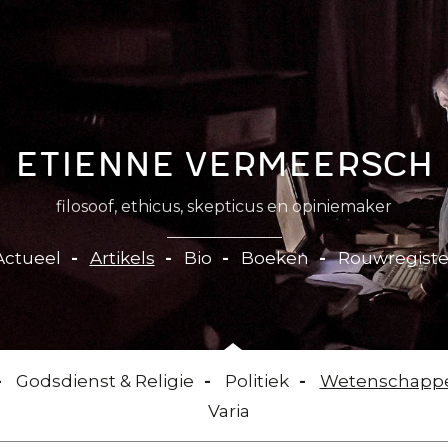
Etienne Vermeersch
filosoof, ethicus, skepticus en opiniemaker
Actueel
Artikels
Bio
Boeken
Rouwregiste
Godsdienst & Religie
Politiek
Wetenschapp
Varia