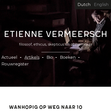
Overslaan
Dutch
English
en
naar
de
inhoud
Etienne Vermeersch
gaan
filosoof, ethicus, skepticus en opiniemaker
Hoofdnavigatie
Actueel
Artikels
Bio
Boeken
Rouwregister
Wanhopig op weg naar 10