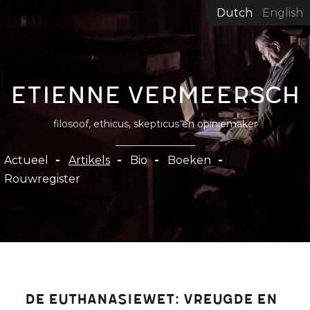
Overslaan
Dutch
English
en
naar
de
inhoud
Etienne Vermeersch
gaan
filosoof, ethicus, skepticus en opiniemaker
Hoofdnavigatie
Actueel
Artikels
Bio
Boeken
Rouwregister
De euthanasiewet: vreugde en