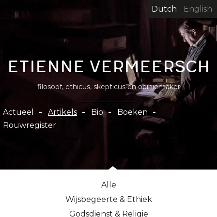
Overslaan
Dutch
English
en
naar
de
inhoud
Etienne Vermeersch
gaan
filosoof, ethicus, skepticus en opiniemaker
Hoofdnavigatie
Actueel
Artikels
Bio
Boeken
Rouwregister
Alle
Wijsbegeerte & Ethiek
Godsdienst & Religie