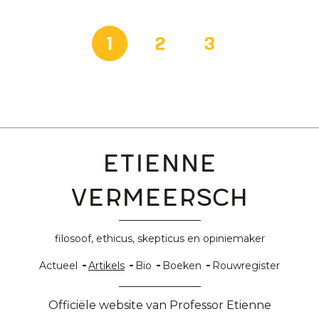
Paginatie
Huidige
1
Pagina
2
Pagina
3
pagina
Etienne
Vermeersch
filosoof, ethicus, skepticus en opiniemaker
Hoofdnavigatie
Actueel
Artikels
Bio
Boeken
Rouwregister
Officiële website van Professor Etienne