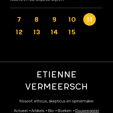
Paginatie
Pagina
7
Pagina
8
Pagina
9
Pagina
10
Huidig
11
Pagina
12
Pagina
13
Pagina
14
Pagina
15
pagina
Etienne
Vermeersch
filosoof, ethicus, skepticus en opiniemaker
Hoofdnavigatie
Actueel
Artikels
Bio
Boeken
Rouwregister