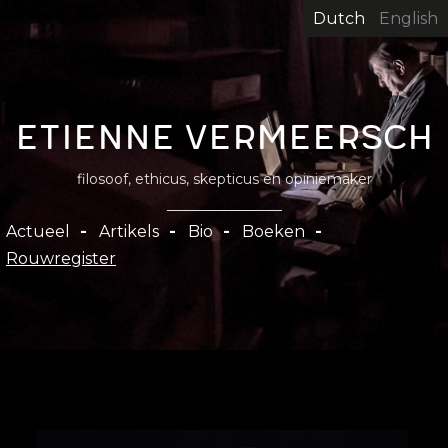
Overslaan
Dutch
English
en
naar
de
inhoud
Etienne Vermeersch
gaan
filosoof, ethicus, skepticus en opiniemaker
Hoofdnavigatie
Actueel
Artikels
Bio
Boeken
Rouwregister