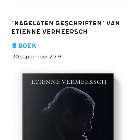
verwezenlijkingen
van
Etienne
'Nagelaten geschriften' van
Vermeersch:
Etienne Vermeersch
Johan
Braeckman
Boek
in
30 september 2019
De
Afspraak