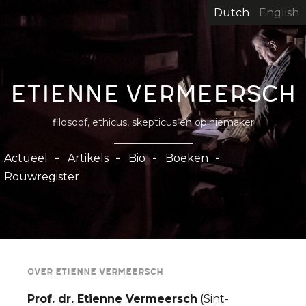
Overslaan
Dutch
English
en
naar
de
inhoud
Etienne Vermeersch
gaan
filosoof, ethicus, skepticus en opiniemaker
Hoofdnavigatie
Actueel
Artikels
Bio
Boeken
Rouwregister
over etienne vermeersch
Prof. dr. Etienne Vermeersch
(Sint-