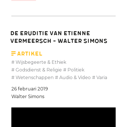
Euthanasie
en
dementie.
Petitiecampagne
De eruditie van Etienne
LEIF:
Vermeersch - Walter Simons
'Geef
mij
Artikel
het
Wijsbegeerte & Ethiek
recht
Godsdienst & Religie
Politiek
om
Wetenschappen
Audio & Video
Varia
te
26 februari 2019
kiezen
Walter Simons