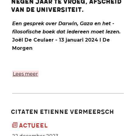
negen jaar te vroeg, afscheid
van de universiteit.
Een gesprek over Darwin, Gaza en het ­
filosofische boek dat iedereen moet lezen.
Joël De Ceulaer - 13 januari 2024 I De
Morgen
Lees meer
over
Filosoof
Johan
Braeckman,
opvolger
Citaten Etienne Vermeersch
van
wijlen
Actueel
Etienne