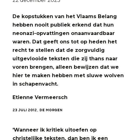
22 december 2023
Vermeersch,
stopt
De kopstukken van het Vlaams Belang
op
hebben nooit publiek erkend dat hun
negen
neonazi-opvattingen onaanvaardbaar
jaar
waren. Dat geeft ons tot op heden het
van
recht te stellen dat de zorgvuldig
zijn
uitgevlooide teksten die zij thans naar
emeritaat
voren brengen, alleen bewijzen dat we
hier te maken hebben met sluwe wolven
in schapenvacht.
Etienne Vermeersch
23 juli 2012, De Morgen
'Wanneer ik kritiek uitoefen op
christelijke teksten, dan ben ik een