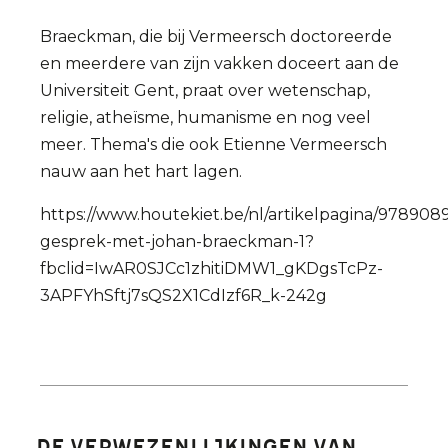
Braeckman, die bij Vermeersch doctoreerde
en meerdere van zijn vakken doceert aan de
Universiteit Gent, praat over wetenschap,
religie, atheïsme, humanisme en nog veel
meer. Thema's die ook Etienne Vermeersch
nauw aan het hart lagen.
https://www.houtekiet.be/nl/artikelpagina/978908
gesprek-met-johan-braeckman-1?
fbclid=IwAR0SJCc1zhitiDMW1_gKDgsTcPz-
3APFYhSftj7sQS2X1CdIzf6R_k-242g