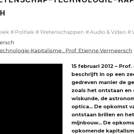
etenschap-Technologie-Kapit
ch
hiek
Politiek
Wetenschappen
Audio & Video
ersch
hnologie-Kapitalisme... Prof. Etienne Vermeersch
15 februari 2012 – Prof
beschrijft in op een z
gedreven manier de g
zoals het ontstaan en
wiskunde, de astronomi
optica... De opkomst v
ontstaan brillen en het
mijnbouw... De opkoms
opkomende kapitalis