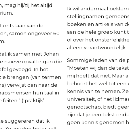
 mag hij/zij het altijd
Ik wil andermaal beklem
orium.
stellingnamen gemeensc
boeken en artikels van 
et ontstaan van de
aan de hele groep kunt to
en, samen ongeveer 60
of over het onsterfelijkhe
om.
alleen verantwoordelijk.
k dat ik samen met Johan
Sommige leden van de p
e naïeve opvattingen die
“Moeten wij dan de teks
tafel geveegd. In het
mij hoeft dat niet. Maar 
elatie brengen (van termen
behoort het wel tot een 
) verwijst dan naar de
kennis van te nemen. Ze
hapsmensen hun taal in
universiteit, of het lid
eiten.” (‘praktijk’
genootschap, biedt geen 
zijn dat je een tekst on
te suggereren dat ik
geen kennis genomen h
. Ze zouden beter zelf