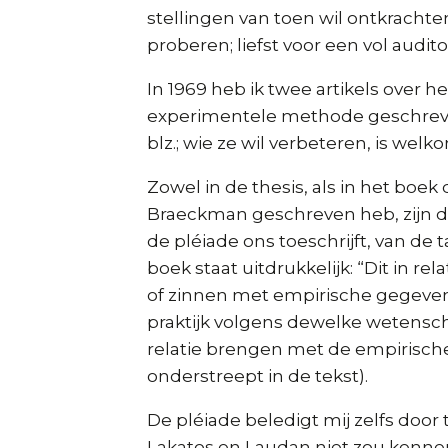
stellingen van toen wil ontkrachten,
proberen; liefst voor een vol audit
In 1969 heb ik twee artikels over h
experimentele methode geschrev
blz.; wie ze wil verbeteren, is welk
Zowel in de thesis, als in het boe
Braeckman geschreven heb, zijn d
de pléiade ons toeschrijft, van de 
boek staat uitdrukkelijk: “Dit in r
of zinnen met empirische gegevens
praktijk volgens dewelke wetensc
relatie brengen met de empirische f
onderstreept in de tekst).
De pléiade beledigt mij zelfs door 
Lakatos en Laudan niet zou kennen