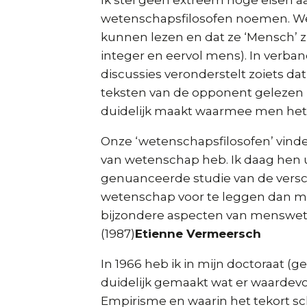
Ik stel geen extreem hoge eisen a
wetenschapsfilosofen noemen. Wel
kunnen lezen en dat ze ‘Mensch’ zi
integer en eervol mens). In verban
discussies veronderstelt zoiets da
teksten van de opponent gelezen
duidelijk maakt waarmee men het 
Onze ‘wetenschapsfilosofen’ vinde
van wetenschap heb. Ik daag hen 
genuanceerde studie van de versc
wetenschap voor te leggen dan mij
bijzondere aspecten van menswe
(1987)
Etienne Vermeersch
In 1966 heb ik in mijn doctoraat (g
duidelijk gemaakt wat er waardevol
Empirisme en waarin het tekort sc