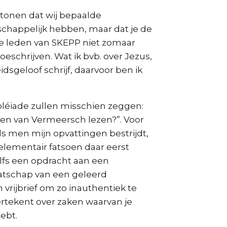
tonen dat wij bepaalde
happelijk hebben, maar dat je de
de leden van SKEPP niet zomaar
eschrijven. Wat ik bvb. over Jezus,
idsgeloof schrijf, daarvoor ben ik
léiade zullen misschien zeggen:
ten van Vermeersch lezen?”. Voor
als men mijn opvattingen bestrijdt,
elementair fatsoen daar eerst
lfs een opdracht aan een
maatschap van een geleerd
vrijbrief om zo inauthentiek te
dertekent over zaken waarvan je
ebt.