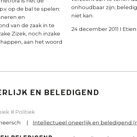
rnetfora is het de
onhoudbaar zijn; beledig
v. op de bal te spelen:
niet kan.
sneren en
nd van de zaak in te
24 december 2011 I Eti
zake Zizek, noch inzake
happen, aan het woord
n
erlijk en beledigend
hiek
Politiek
meersch
Intellectueel oneerlijk en beledigend 