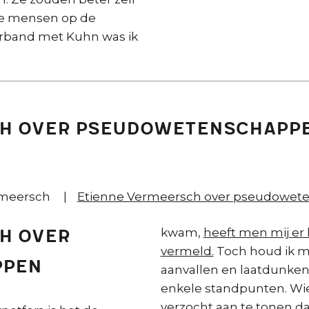
ie mensen op de
erband met Kuhn was ik
ch over pseudowetenschapp
rmeersch
Etienne Vermeersch over pseudowet
kwam,
heeft men mij er 
h over
vermeld.
Toch houd ik mij
ppen
aanvallen en laatdunkend
enkele standpunten. Wie
verzocht aan te tonen da