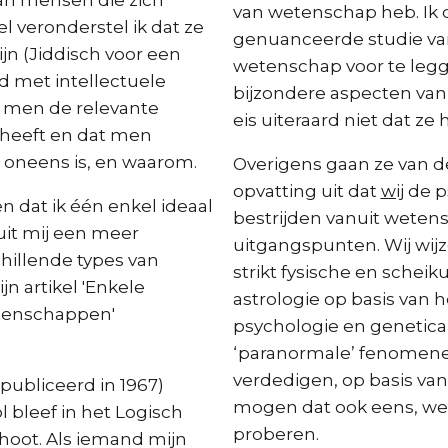
an mensen die zich
van wetenschap heb. Ik 
 veronderstel ik dat ze
genuanceerde studie van
jn (Jiddisch voor een
wetenschap voor te legg
d met intellectuele
bijzondere aspecten van
t men de relevante
eis uiteraard niet dat ze
 heeft en dat men
oneens is, en waarom.
Overigens gaan ze van 
opvatting uit dat
wij
de p
n dat ik één enkel ideaal
bestrijden vanuit wetens
uit mij een meer
uitgangspunten. Wij wij
hillende types van
strikt fysische en scheik
n artikel 'Enkele
astrologie op basis van
tenschappen'
psychologie en genetica
‘paranormale’ fenomene
verdedigen, op basis van
epubliceerd in 1967)
mogen dat ook eens, wee
 bleef in het Logisch
proberen.
hoot. Als iemand mijn