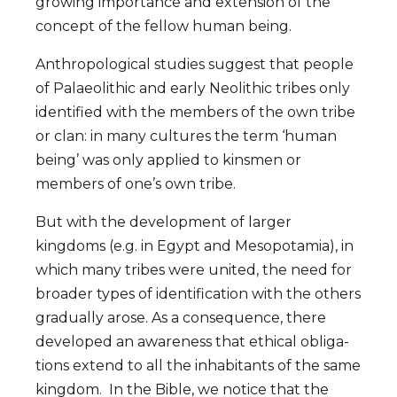
gro­wing im­por­tan­ce and ex­ten­sion of the
con­cept of the fel­low human being.
Anthropo­lo­gical stu­dies sug­gest that people
of Palaeolithic and early Neolithic tribes only
iden­ti­fied with the members of the own tribe
or clan: in many cul­tures the term ‘human
being’ was only ap­plied to kin­smen or
members of one’s own tribe.
But with the development of larger
kingdoms (e.g. in Egypt and Meso­po­tamia), in
which many tri­bes were uni­ted, the need for
broa­der types of identifi­cation with the others
gra­dual­ly arose. As a conse­quence, there
developed an awa­reness that ethi­cal obli­ga­
tions ex­tend to all the inha­bitants of the same
king­dom. In the Bible, we notice that the