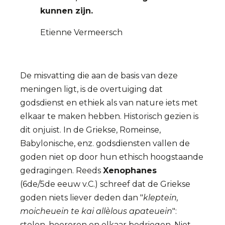
kunnen zijn.
Etienne Vermeersch
De misvatting die aan de basis van deze
meningen ligt, is de overtuiging dat
godsdienst en ethiek als van nature iets met
elkaar te maken hebben. Historisch gezien is
dit onjuist. In de Griekse, Romeinse,
Babylonische, enz. godsdiensten vallen de
goden niet op door hun ethisch hoogstaande
gedragingen. Reeds
Xenophanes
(6de/5de eeuw v.C.) schreef dat de Griekse
goden niets liever deden dan "
kleptein,
moicheuein te kai
allèlous apateuein
":
stelen, hoereren en elkaar bedriegen. Niet