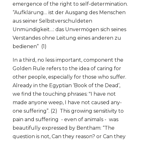
emergence of the right to self-determination.
“Aufklärung… ist der Ausgang des Menschen
aus seiner Selbstverschuldeten
Unmündigkeit…: das Unvermögen sich seines
Verstandes ohne Leitung eines anderen zu
bedienen” (1)
In a third, no less important, component the
Gol­den Rule re­fers to the idea of caring for
other people, especially for those who suf­fer.
Already in the Egyp­tian ‘Book of the De­ad’,
we find the touching phrases: "I have not
made anyone weep, I have not cau­sed any­
one suffering”. (2) This growing sensitivity to
pain and suffering - even of animals - was
beautifully expressed by Bentham: “The
question is not, Can they reason? or Can they