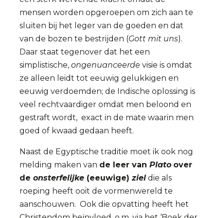
mensen worden opgeroepen om zich aan te
sluiten bij het leger van de goeden en dat
van de bozen te bestrijden (
Gott mit uns
).
Daar staat tegenover dat het een
simplistische,
ongenuanceerde
visie is omdat
ze alleen leidt tot eeuwig gelukkigen en
eeuwig verdoemden; de Indische oplossing is
veel rechtvaardiger omdat men beloond en
gestraft wordt, exact in de mate waarin men
goed of kwaad gedaan heeft.
Naast de Egyptische traditie moet ik ook nog
melding maken van
de leer van
Plato
over
de
onsterfelijke
(eeuwige)
ziel
die als
roeping heeft ooit de vormenwereld te
aanschouwen. Ook die opvatting heeft het
Christendom beïnvloed, o.m. via het ‘Boek der