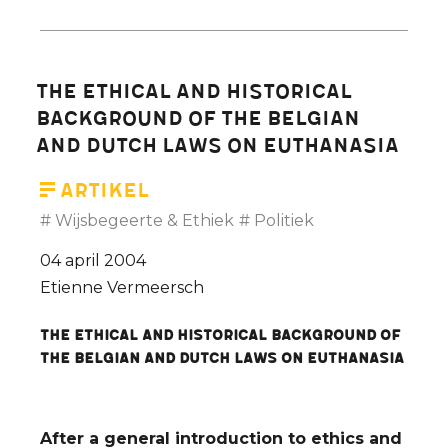
de
zogenaamde
'alternatieve
The ethical and historical
geneeswijzen'
background of the Belgian
niet
and Dutch laws on euthanasia
deugen
Artikel
Wijsbegeerte & Ethiek
Politiek
04 april 2004
Etienne Vermeersch
The ethical and historical background of
the Belgian and Dutch laws on euthanasia
After a general introduction to ethics and