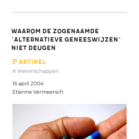
Ethiek
bestond
reeds
voor
Waarom de zogenaamde
godsdienst
'alternatieve geneeswijzen'
niet deugen
Artikel
Wetenschappen
16 april 2004
Etienne Vermeersch