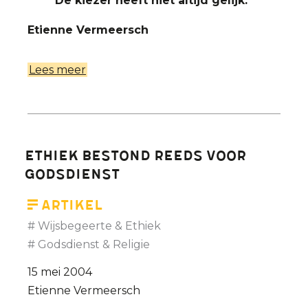
De kiezer heeft niet altijd gelijk.
Etienne Vermeersch
Lees meer
over
Een
stem
voor
het
Ethiek bestond reeds voor
Vlaams
godsdienst
Blok:
onaanvaardbaar,
Artikel
maar
Wijsbegeerte & Ethiek
wel
Godsdienst & Religie
begrijpelijk
15 mei 2004
Etienne Vermeersch