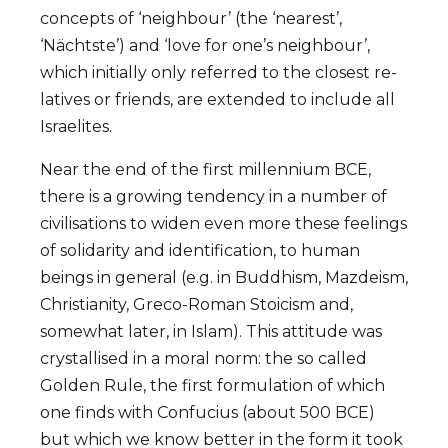
con­cepts of ‘neigh­bour’ (the ‘nearest’,
‘Nächtste’) and ‘love for one’s neighbour’,
which initially only refer­red to the clo­sest re­
la­tives or friends, are extended to in­clude all
Israe­li­tes.
Near the end of the first millennium BCE,
there is a growing tendency in a number of
civilisations to widen even more these feelings
of solidarity and identification, to human
beings in general (e.g. in Buddhism, Maz­deism,
Chris­tiani­ty, Greco-Roman Stoi­cism and,
somewhat later, in Islam). This attitude was
crystalli­sed in a moral norm: the so called
Golden Rule, the first for­mu­la­tion of which
one finds with Con­fucius (about 500 BCE)
but which we know better in the form it took