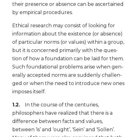
their presence or absence can be ascertained
by empirical pro­cedures.
Ethical research may consist of looking for
information about the existence (or absence)
of particu­lar norms (or values) wit­hin a group,
but it is concer­ned primarily with the ques­
tion of how a foun­dation can be laid for them.
Such founda­tional pro­blems arise when gen­
erally ac­cepted norms are sudden­ly chal­len­
ged or when the need to intro­duce new ones
imposes itself.
1.2.
In the course of the centuries,
philosophers have realized that there is a
difference between facts and values,
between ‘is’ and ‘ought’, ‘Sein’ and ‘Sollen’.