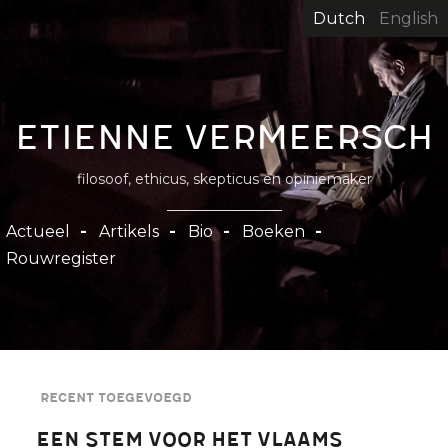
Overslaan
Dutch
English
en
naar
de
inhoud
Etienne Vermeersch
gaan
filosoof, ethicus, skepticus en opiniemaker
Hoofdnavigatie
Actueel
Artikels
Bio
Boeken
Rouwregister
Recent toegevoegd
Een stem voor het Vlaams