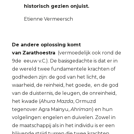
historisch gezien onjuist.
Etienne Vermeersch
De andere oplossing komt
van
Zarathoestra
(vermoedelijk ook rond de
9de eeuw v.C.). De basisgedachte is dat er in
de wereld twee fundamentele krachten of
godheden zijn: de god van het licht, de
waarheid, de reinheid, het goede, en de god
van de duisternis, de leugen, de onreinheid,
het kwade (
Ahura Mazda
, Ormuzd
tegenover Agra Mainyu,
Ahriman
) en hun
volgelingen: engelen en duivelen. Zowel in
de maatschappij als in het individu is er een
blijvende strijd tussen die twee krachten,