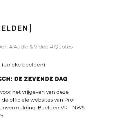
eelden)
pen
Audio & Video
Quotes
 (unieke beelden)
SCH: De Zevende Dag
oor het vrijgeven van deze
de officiële websites van Prof
ronvermelding: Beelden VRT NWS
9.