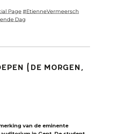
ial Page
#EtienneVermeersch
vende Dag
oepen (De Morgen,
merking van de eminente
 auditorium in Gent. De student