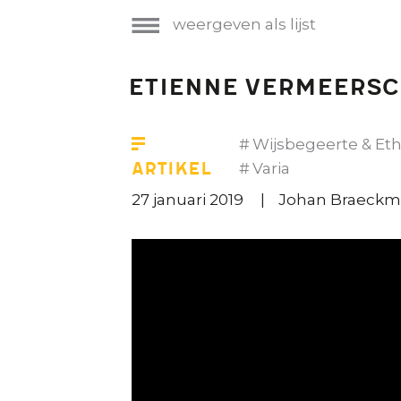
weergeven als lijst
Etienne Vermeersc
Wijsbegeerte & Eth
Artikel
Varia
27 januari 2019
Johan Braeckma