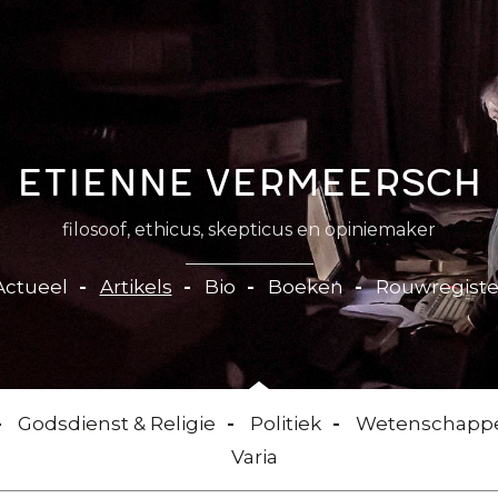
Etienne Vermeersch
filosoof, ethicus, skepticus en opiniemaker
Actueel
Artikels
Bio
Boeken
Rouwregiste
Godsdienst & Religie
Politiek
Wetenschapp
Varia