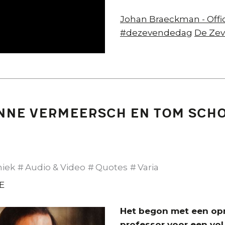
Johan Braeckman - Offic
#dezevendedag
De Ze
enne Vermeersch en Tom Sch
hiek
Audio & Video
Quotes
Varia
E
Het begon met een op
professor voor een vol