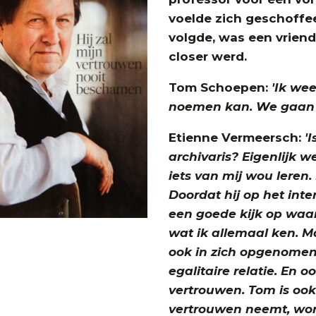
voelde zich geschoffe
volgde, was een vriend
closer werd.
Tom Schoepen:
'Ik wee
noemen kan. We gaan o
Etienne Vermeersch:
'I
archivaris? Eigenlijk w
iets van mij wou leren.
Doordat hij op het inte
een goede kijk op waa
wat ik allemaal ken. Maa
ook in zich opgenome
egalitaire relatie. En 
vertrouwen. Tom is ook 
vertrouwen neemt, wor