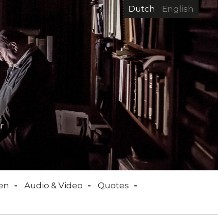
Dutch
English
r
en
Audio & Video
Quotes