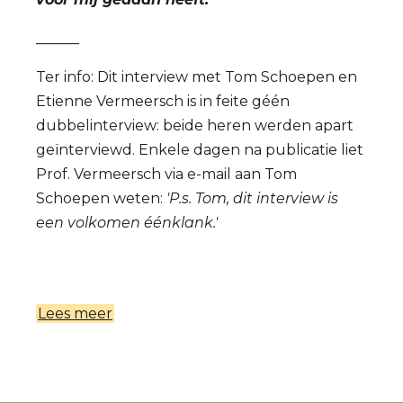
______
Ter info: Dit interview met Tom Schoepen en
Etienne Vermeersch is in feite géén
dubbelinterview: beide heren werden apart
geïnterviewd. Enkele dagen na publicatie liet
Prof. Vermeersch via e-mail aan Tom
Schoepen weten:
'P.s. Tom, dit interview is
een volkomen éénklank.'
Lees meer
over
Interview
met
Etienne