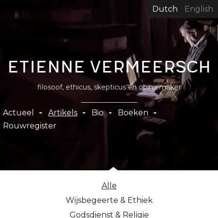
Overslaan
Dutch
English
en
naar
de
inhoud
Etienne Vermeersch
gaan
filosoof, ethicus, skepticus en opiniemaker
Hoofdnavigatie
Actueel
Artikels
Bio
Boeken
Rouwregister
Alle
Wijsbegeerte & Ethiek
Godsdienst & Religie