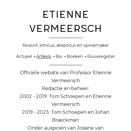
Vermeersch
en
Etienne
Tom
Vermeersch
Schoepen
(De
Morgen,
filosoof, ethicus, skepticus en opiniemaker
12
Hoofdnavigatie
Actueel
Artikels
Bio
Boeken
Rouwregister
mei
2012)
Officiële website van Professor Etienne
Vermeersch
Redactie en beheer:
2002 - 2019: Tom Schoepen en Etienne
Vermeersch
2019 - 2023: Tom Schoepen en Johan
Braeckman
Onder auspiciën van Josiane van