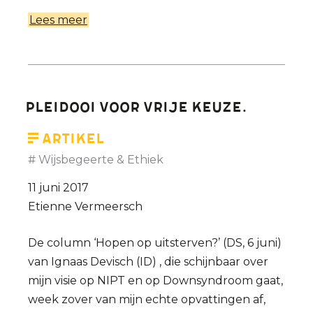
Lees meer
over
Natuurlijk
moeten
we
mensen,
Pleidooi voor vrije keuze.
met
welke
Artikel
handicap
Wijsbegeerte & Ethiek
ook,
11 juni 2017
maximaal
Etienne Vermeersch
helpen
De column ‘Hopen op uitsterven?’ (DS, 6 juni)
van Ignaas Devisch (ID) , die schijnbaar over
mijn visie op NIPT en op Downsyndroom gaat,
week zover van mijn echte opvattingen af,