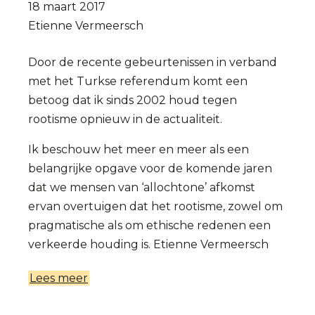
18 maart 2017
In
Etienne Vermeersch
strijd
met
Door de recente gebeurtenissen in verband
de
met het Turkse referendum komt een
waarheid!
betoog dat ik sinds 2002 houd tegen
rootisme opnieuw in de actualiteit.
Ik beschouw het meer en meer als een
belangrijke opgave voor de komende jaren
dat we mensen van ‘allochtone’ afkomst
ervan overtuigen dat het rootisme, zowel om
pragmatische als om ethische redenen een
verkeerde houding is.
Etienne Vermeersch
Lees meer
over
Pleidooi