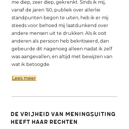
me diep, zeer diep, gekrenkt. Sinds ik mij,
vanaf de jaren ’60, publiek over allerlei
standpunten begon te uiten, heb ik er mij
steeds voor behoed mij laatdunkend over
andere mensen uit te drukken. Als ik ooit
anderen als persoon heb bekritiseerd, dan
gebeurde dit nagenoeg alleen nadat ik zelf
was aangevallen, en altijd met bewijzen van
wat ik betoogde.
Lees meer
over
Godsdienst
en
onderwijs
(opinie)
De vrijheid van meningsuiting
-
heeft haar rechten
Etienne