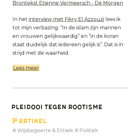
Brontekst Etienne Vermeersch - De Morgen
kan
vinden
In het
interview met Fikry El Azzouzi
lees ik
tot mijn verbazing: “In de islam zijn mannen
en vrouwen gelijkwaardig” en “in de koran
staat duidelijk dat iedereen gelijk is”. Dat is in
strijd met de waarheid.
Lees meer
over
Gelijkheid
van
man
en
Pleidooi tegen rootisme
vrouw
in
Artikel
de
Wijsbegeerte & Ethiek
Politiek
Koran?