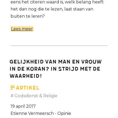
eens het citeren waard is, welk belang heeft
het dan nog die te lezen, laat staan van
buiten te leren?
Lees meer
over
Ik
zou
graag
eens
Gelijkheid van man en vrouw
vernemen
in de Koran? In strijd met de
waar
waarheid!
ik
die
Artikel
'essentie
Godsdienst & Religie
van
19 april 2017
de
Etienne Vermeersch - Opinie
islam'