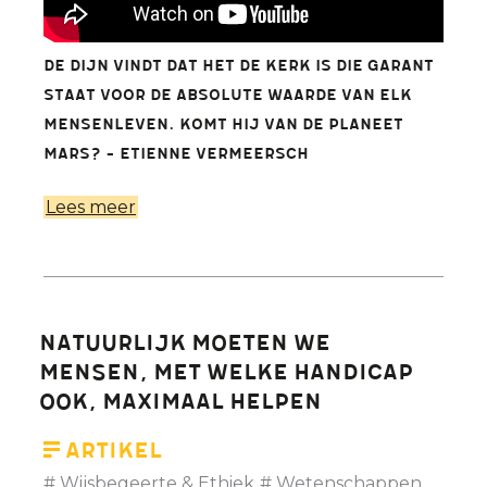
De Dijn vindt dat het de Kerk is die garant
staat voor de absolute waarde van elk
mensenleven. Komt hij van de planeet
Mars? - Etienne Vermeersch
Lees meer
over
Sinds
wanneer
heeft
de
Natuurlijk moeten we
Kerk
mensen, met welke handicap
eerbied
ook, maximaal helpen
voor
het
Artikel
leven?
Wijsbegeerte & Ethiek
Wetenschappen