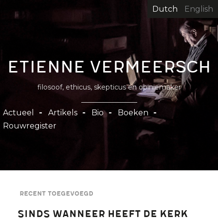
Overslaan
Dutch
English
en
naar
de
inhoud
Etienne Vermeersch
gaan
filosoof, ethicus, skepticus en opiniemaker
Hoofdnavigatie
Actueel
Artikels
Bio
Boeken
Rouwregister
Recent toegevoegd
Sinds wanneer heeft de Kerk