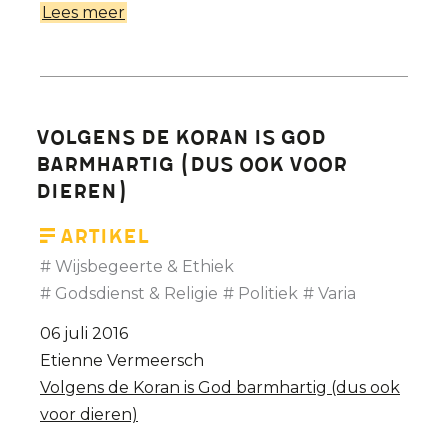
Lees meer
over
De
vrijheid
van
meningsuiting
Volgens de Koran is God
heeft
barmhartig (dus ook voor
haar
dieren)
rechten
Artikel
Wijsbegeerte & Ethiek
Godsdienst & Religie
Politiek
Varia
06 juli 2016
Etienne Vermeersch
Volgens de Koran is God barmhartig (dus ook
voor dieren)