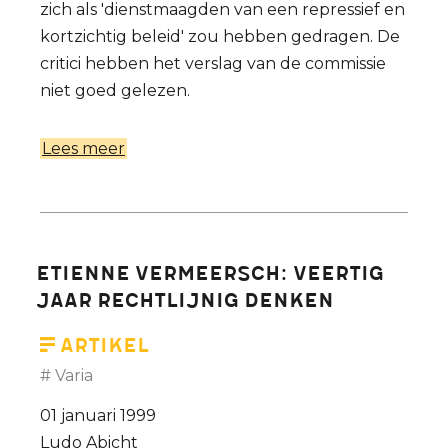
zich als 'dienstmaagden van een repressief en
kortzichtig beleid' zou hebben gedragen. De
critici hebben het verslag van de commissie
niet goed gelezen.
Lees meer
over
Naar
een
humane
verwijderingsprocedure.
Etienne Vermeersch: veertig
jaar rechtlijnig denken
Artikel
Varia
01 januari 1999
Ludo Abicht