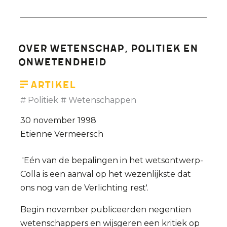
Vermeersch:
veertig
jaar
Over wetenschap, politiek en
rechtlijnig
onwetendheid
denken
Artikel
Politiek
Wetenschappen
30 november 1998
Etienne Vermeersch
'Eén van de bepalingen in het wetsontwerp-
Colla is een aanval op het wezenlijkste dat
ons nog van de Verlichting rest'.
Begin november publiceerden negentien
wetenschappers en wijsgeren een kritiek op