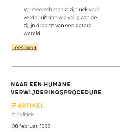
Vermeersch steekt zijn nek veel
verder uit dan wie veilig aan de
zijlijn droomt van een betere
wereld.
Lees meer
over
Commissie-
Vermeersch
-
Vakgroep
Naar een humane
Wijsbegeerte
verwijderingsprocedure.
UG
Naar
Artikel
een
Politiek
monopolie
08 februari 1999
op