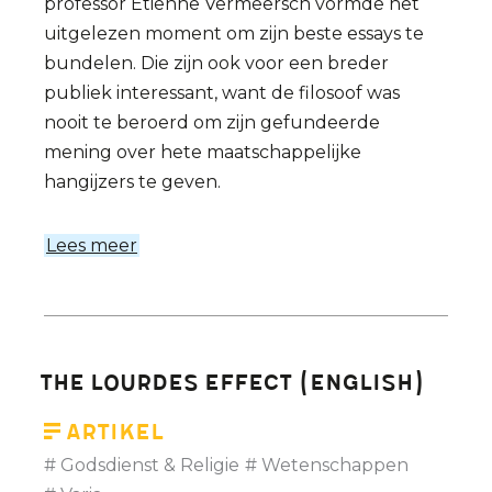
professor Etienne Vermeersch vormde het
uitgelezen moment om zijn beste essays te
bundelen. Die zijn ook voor een breder
publiek interessant, want de filosoof was
nooit te beroerd om zijn gefundeerde
mening over hete maatschappelijke
hangijzers te geven.
Lees meer
over
Van
Antigone
tot
Dolly
THE LOURDES EFFECT (English)
Artikel
Godsdienst & Religie
Wetenschappen