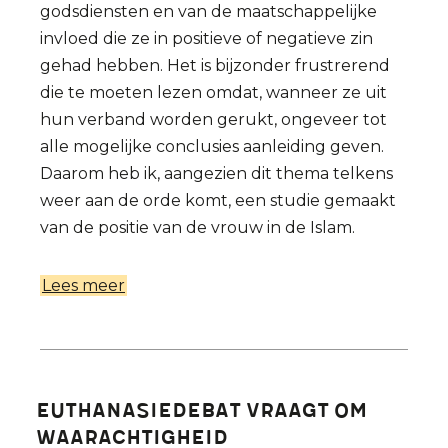
godsdiensten en van de maatschappelijke
invloed die ze in positieve of negatieve zin
gehad hebben. Het is bijzonder frustrerend
die te moeten lezen omdat, wanneer ze uit
hun verband worden gerukt, ongeveer tot
alle mogelijke conclusies aanleiding geven.
Daarom heb ik, aangezien dit thema telkens
weer aan de orde komt, een studie gemaakt
van de positie van de vrouw in de Islam.
Lees meer
over
De
vrouw
in
de
Euthanasiedebat vraagt om
islam
waarachtigheid