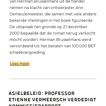
van Herman Brusselmans uit de handel
nemen na klacht van ontwerpster Ann
Demeulemeester, die samen met vele andere
bekende Vlamingen in het boek figureerde.
De uitspraak ten gronde op 21 december
2000 bepaalde dat de roman terug verkocht
mocht worden. Herman Brusselmans werd
veroordeeld tot het betalen van 100.000 BEF
schadevergoeding.
Lees meer
over
Een
noodzakelijk
debat,
filosoferen
Asielbeleid: Professor
over
Etienne Vermeersch verdedigt
de