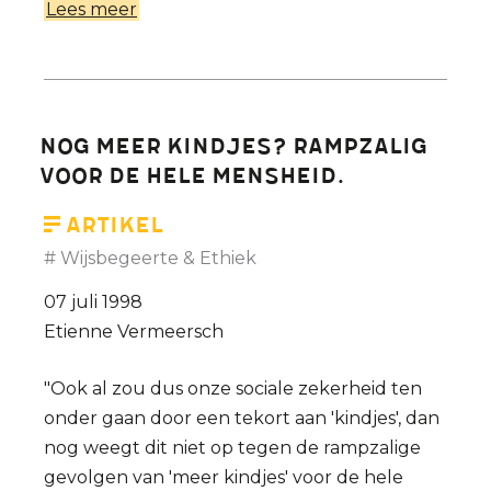
Lees meer
over
Over
wetenschap,
politiek
en
Nog meer kindjes? Rampzalig
onwetendheid
voor de hele mensheid.
Artikel
Wijsbegeerte & Ethiek
07 juli 1998
Etienne Vermeersch
"Ook al zou dus onze sociale zekerheid ten
onder gaan door een tekort aan 'kindjes', dan
nog weegt dit niet op tegen de rampzalige
gevolgen van 'meer kindjes' voor de hele