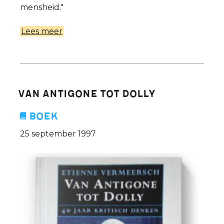
mensheid."
Lees meer
over
Nog
meer
kindjes?
Rampzalig
Van Antigone tot Dolly
voor
de
Boek
hele
25 september 1997
mensheid.