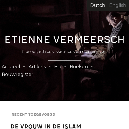
Overslaan
Dutch
English
en
naar
de
inhoud
Etienne Vermeersch
gaan
filosoof, ethicus, skepticus en opiniemaker
Hoofdnavigatie
Actueel
Artikels
Bio
Boeken
Rouwregister
Recent toegevoegd
De vrouw in de islam