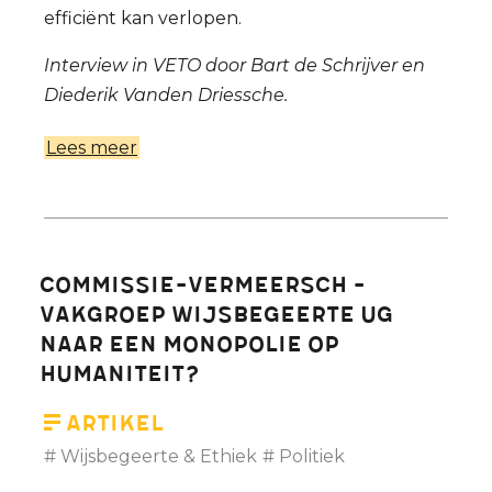
efficiënt kan verlopen.
Interview in VETO door Bart de Schrijver en
Diederik Vanden Driessche.
Lees meer
over
Asielbeleid:
Professor
Etienne
Vermeersch
Commissie-Vermeersch -
verdedigt
Vakgroep Wijsbegeerte UG
kommissierapport
Naar een monopolie op
humaniteit?
Artikel
Wijsbegeerte & Ethiek
Politiek