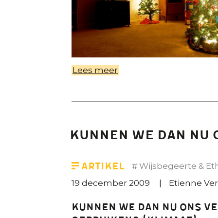
Lees meer
over
Hoe
Kerstmis
een
kermis
Kunnen we dan nu 
werd
Artikel
Wijsbegeerte & Et
19 december 2009
Etienne Ve
Kunnen we dan nu ons v