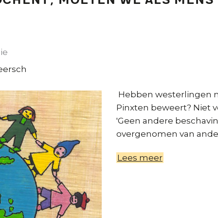
oochent, moeten we als mens
ie
eersch
Hebben westerlingen moe
Pinxten beweert? Niet 
'Geen andere beschavin
overgenomen van ander
Lees meer
over
Wie
de
evolutie
loochent,