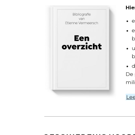
Hie
e
e
b
u
b
d
De 
mil
Le