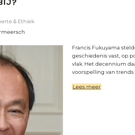
bij?
-
een
overzicht
erte & Ethiek
ermeersch
Francis Fukuyama stelde
geschiedenis vast, op p
vlak. Het decennium daa
voorspelling van trends
Lees meer
over
Geschiedeni
voorbij?