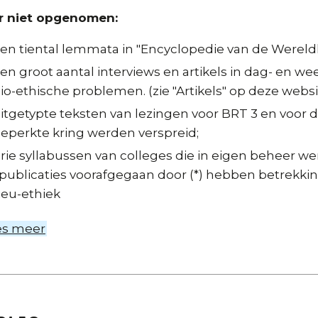
r niet opgenomen:
en tiental lemmata in "Encyclopedie van de Wereldl
en groot aantal interviews en artikels in dag- en w
io-ethische problemen. (zie "Artikels" op deze websi
itgetypte teksten van lezingen voor BRT 3 en voor d
eperkte kring werden verspreid;
rie syllabussen van colleges die in eigen beheer w
publicaties voorafgegaan door (*) hebben betrekking
ieu-ethiek
es meer
over
Bibliografie
van
Etienne
Vermeersch