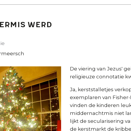
kermis werd
ie
ermeersch
De viering van Jezus' g
religieuze connotatie kwi
Ja, kerststalletjes verk
exemplaren van Fisher-P
vinden de kinderen leuk
middernachtmis niet lan
lijkt de secularisering 
de kerstmarkt de kribbe 