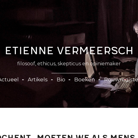
Etienne Vermeersch
filosoof, ethicus, skepticus en opiniemaker
Actueel
Artikels
Bio
Boeken
Rouwregiste