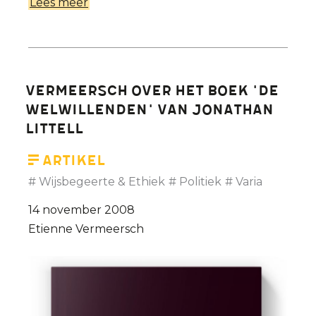
Lees meer
over
Universiteit
Gent
verliest
met
Vermeersch over het boek 'De
Jaap
welwillenden' van Jonathan
Kruithof
Littell
een
van
Artikel
zijn
Wijsbegeerte & Ethiek
Politiek
Varia
iconen
14 november 2008
Etienne Vermeersch