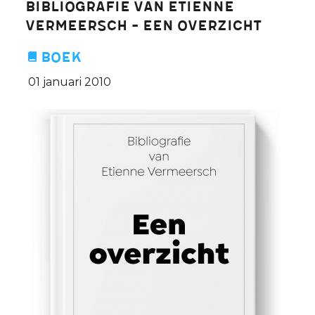
Bibliografie van Etienne
moeten
Vermeersch - een overzicht
we
als
Boek
mens
01 januari 2010
respecteren,
maar
zijn
ideeën
niet