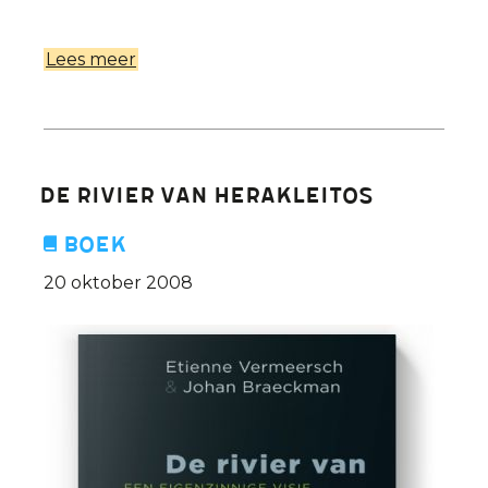
Lees meer
over
Vermeersch
over
het
boek
De Rivier van Herakleitos
'De
welwillenden'
Boek
van
20 oktober 2008
Jonathan
Littell