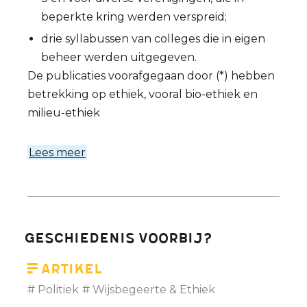
beperkte kring werden verspreid;
drie syllabussen van colleges die in eigen
beheer werden uitgegeven.
De publicaties voorafgegaan door (*) hebben
betrekking op ethiek, vooral bio-ethiek en
milieu-ethiek
Lees meer
over
Bibliografie
van
Etienne
Vermeersch
Geschiedenis voorbij?
-
een
Artikel
overzicht
Politiek
Wijsbegeerte & Ethiek