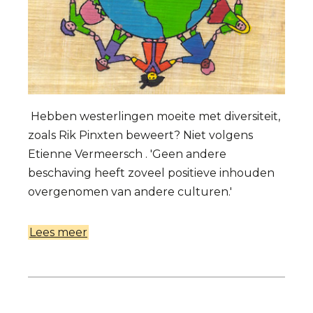
Hebben westerlingen moeite met diversiteit,
zoals Rik Pinxten beweert? Niet volgens
Etienne Vermeersch . 'Geen andere
beschaving heeft zoveel positieve inhouden
overgenomen van andere culturen.'
Lees meer
over
Wie
de
evolutie
loochent,