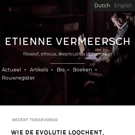
Overslaan
Dutch
English
en
naar
de
inhoud
Etienne Vermeersch
gaan
filosoof, ethicus, skepticus en opiniemaker
Hoofdnavigatie
Actueel
Artikels
Bio
Boeken
Rouwregister
Recent toegevoegd
Wie de evolutie loochent,