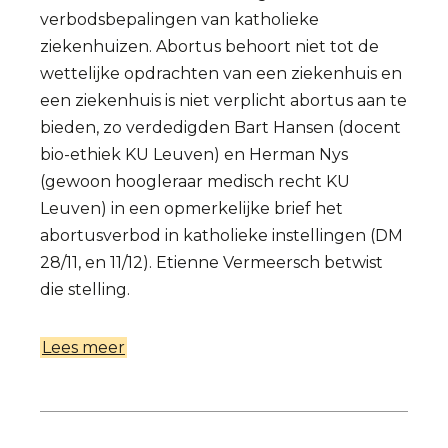
verbodsbepalingen van katholieke
ziekenhuizen. Abortus behoort niet tot de
wettelijke opdrachten van een ziekenhuis en
een ziekenhuis is niet verplicht abortus aan te
bieden, zo verdedigden Bart Hansen (docent
bio-ethiek KU Leuven) en Herman Nys
(gewoon hoogleraar medisch recht KU
Leuven) in een opmerkelijke brief het
abortusverbod in katholieke instellingen (DM
28/11, en 11/12). Etienne Vermeersch betwist
die stelling.
Lees meer
over
Abortusweigering
immoreel
én