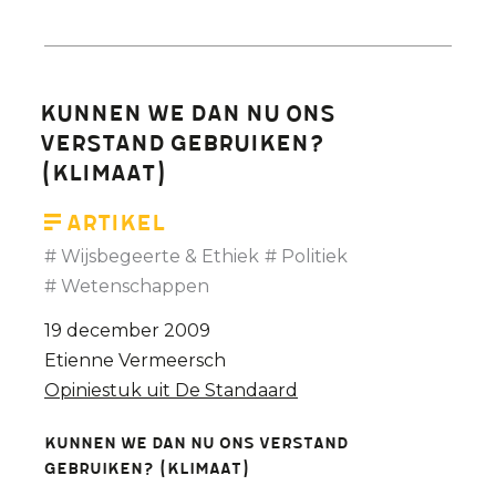
Hoe
Kerstmis
een
kermis
Kunnen we dan nu ons
werd
verstand gebruiken?
(klimaat)
Artikel
Wijsbegeerte & Ethiek
Politiek
Wetenschappen
19 december 2009
Etienne Vermeersch
Opiniestuk uit De Standaard
Kunnen we dan nu ons verstand
gebruiken? (klimaat)