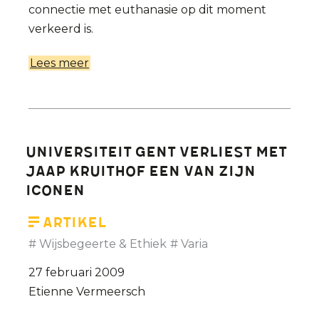
connectie met euthanasie op dit moment
verkeerd is.
Lees meer
over
Reactie
van
Etienne
Vermeersch
Universiteit Gent verliest met
op
Jaap Kruithof een van zijn
een
iconen
artikel
in
Artikel
De
Wijsbegeerte & Ethiek
Varia
Standaard
27 februari 2009
over
Etienne Vermeersch
euthanasie