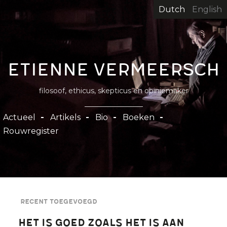
Overslaan
Dutch
English
en
naar
de
inhoud
Etienne Vermeersch
gaan
filosoof, ethicus, skepticus en opiniemaker
Hoofdnavigatie
Actueel
Artikels
Bio
Boeken
Rouwregister
Recent toegevoegd
Het is goed zoals het is aan