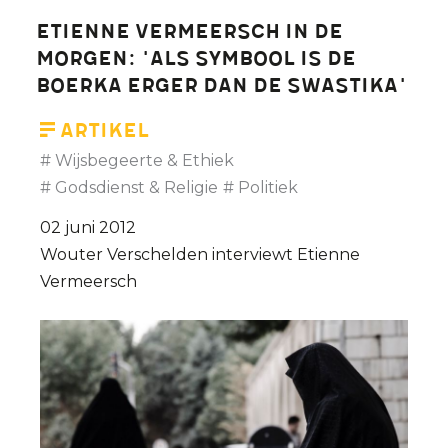
Hulsens
Etienne Vermeersch in De
(korte
Morgen: 'Als symbool is de
versie)
boerka erger dan de swastika'
Artikel
Wijsbegeerte & Ethiek
Godsdienst & Religie
Politiek
02 juni 2012
Wouter Verschelden interviewt Etienne
Vermeersch