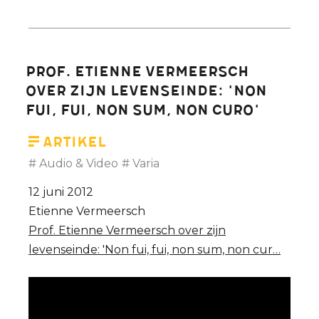
'Waarom
de
overstap
van
Prof. Etienne Vermeersch
Jurgen
over zijn levenseinde: 'Non
Ceder
fui, fui, non sum, non curo'
(VB)
naar
Artikel
N-
Audio & Video
Varia
VA
12 juni 2012
mij
Etienne Vermeersch
heeft
Prof. Etienne Vermeersch over zijn
geschokt'
levenseinde: 'Non fui, fui, non sum, non cur…