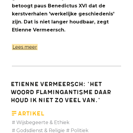
betoogt paus Benedictus XVI dat de
kerstverhalen 'werkelijke geschiedenis'
zijn. Dat is niet langer houdbaar, zegt
Etienne Vermeersch.
Lees meer
over
De
mythen
van
de
Etienne Vermeersch: 'Het
bijbel
woord flamingantisme daar
houd ik niet zo veel van.'
Artikel
Wijsbegeerte & Ethiek
Godsdienst & Religie
Politiek