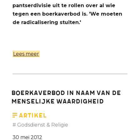
pantserdivisie uit te rollen over al wie
tegen een boerkaverbod is. 'We moeten
de radicalisering stuiten.'
Lees meer
over
Etienne
Vermeersch
in
De
Boerkaverbod in naam van de
Morgen:
menselijke waardigheid
'Als
symbool
Artikel
is
Godsdienst & Religie
de
30 mei 2012
boerka