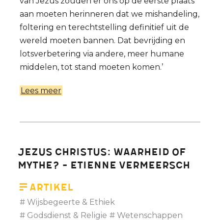
van Jezus zouden er ons op de eerste plaats
aan moeten herinneren dat we mishandeling,
foltering en terechtstelling definitief uit de
wereld moeten bannen. Dat bevrijding en
lotsverbetering via andere, meer humane
middelen, tot stand moeten komen.’
Lees meer
over
Lijden
niet
verheerlijken
Jezus Christus: waarheid of
mythe? - Etienne Vermeersch
Artikel
Wijsbegeerte & Ethiek
Godsdienst & Religie
Wetenschappen