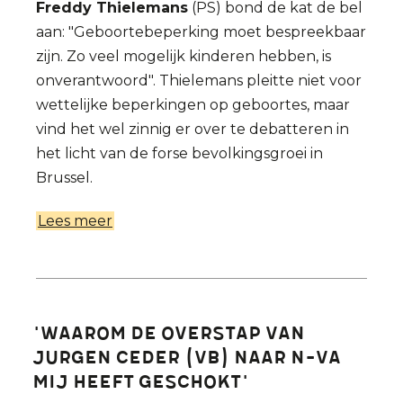
Freddy Thielemans
(PS) bond de kat de bel
aan: "Geboortebeperking moet bespreekbaar
zijn. Zo veel mogelijk kinderen hebben, is
onverantwoord". Thielemans pleitte niet voor
wettelijke beperkingen op geboortes, maar
vind het wel zinnig er over te debatteren in
het licht van de forse bevolkingsgroei in
Brussel.
Lees meer
over
Etienne
Vermeersch:
'Volstrekt
immoreel
'Waarom de overstap van
zoveel
Jurgen Ceder (VB) naar N-VA
kinderen
mij heeft geschokt'
te