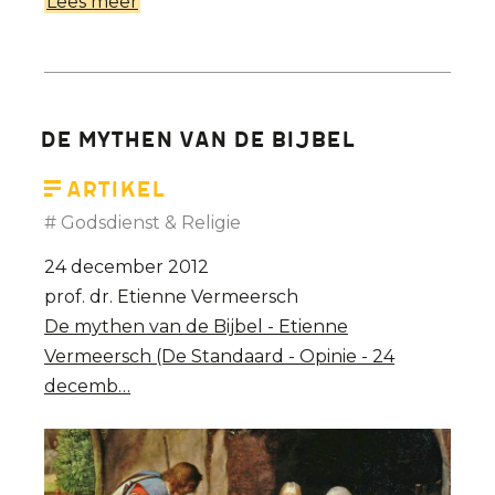
Lees meer
over
Het
is
goed
zoals
De mythen van de bijbel
het
is
Artikel
aan
Godsdienst & Religie
het
24 december 2012
loket
prof. dr. Etienne Vermeersch
en
De mythen van de Bijbel - Etienne
op
Vermeersch (De Standaard - Opinie - 24
school
decemb…