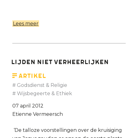
Lees meer
over
Interview
met
Etienne
Vermeersch
Lijden niet verheerlijken
en
Tom
Artikel
Schoepen
Godsdienst & Religie
(De
Wijsbegeerte & Ethiek
Morgen,
07 april 2012
12
Etienne Vermeersch
mei
2012)
‘De talloze voorstellingen over de kruisiging