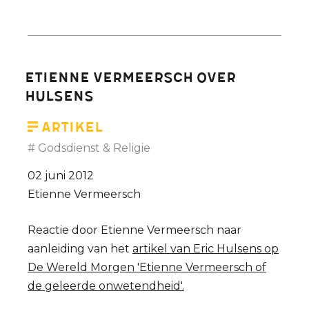
Etienne
Vermeersch:
“keppeltje
slachtoffer
Etienne Vermeersch over
van
Hulsens
islamitische
hoofddoek”
Artikel
Godsdienst & Religie
02 juni 2012
Etienne Vermeersch
Reactie door Etienne Vermeersch naar
aanleiding van het
artikel van Eric Hulsens op
De Wereld Morgen 'Etienne Vermeersch of
de geleerde onwetendheid'.