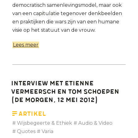
democratisch samenlevingsmodel, maar ook
van een capitulatie tegenover denkbeelden
en praktijken die wars zijn van een humane
visie op het statuut van de vrouw.
Lees meer
over
Boerkaverbod
in
naam
van
Interview met Etienne
de
Vermeersch en Tom Schoepen
menselijke
(De Morgen, 12 mei 2012)
waardigheid
Artikel
Wijsbegeerte & Ethiek
Audio & Video
Quotes
Varia