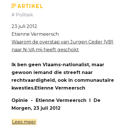
mogen
Artikel
hebben
Politiek
als
23 juli 2012
je
Etienne Vermeersch
wil'
Waarom de overstap van Jurgen Ceder (VB)
naar N-VA mij heeft geschokt
Ik ben geen Vlaams-nationalist, maar
gewoon iemand die streeft naar
rechtvaardigheid, ook in communautaire
kwesties.
Etienne Vermeersch
Opinie - Etienne Vermeersch I De
Morgen, 23 juli 2012
Lees meer
over