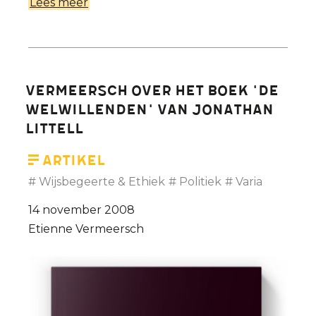
Lees meer
over
Universiteit
Gent
verliest
met
Vermeersch over het boek 'De
Jaap
welwillenden' van Jonathan
Kruithof
Littell
een
van
Artikel
zijn
Wijsbegeerte & Ethiek
Politiek
Varia
iconen
14 november 2008
Etienne Vermeersch