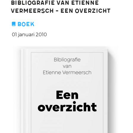
Bibliografie van Etienne
moeten
Vermeersch - een overzicht
we
als
Boek
mens
01 januari 2010
respecteren,
maar
zijn
ideeën
niet