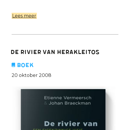
Lees meer
over
Vermeersch
over
het
boek
De Rivier van Herakleitos
'De
welwillenden'
Boek
van
20 oktober 2008
Jonathan
Littell