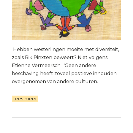
Hebben westerlingen moeite met diversiteit,
zoals Rik Pinxten beweert? Niet volgens
Etienne Vermeersch . 'Geen andere
beschaving heeft zoveel positieve inhouden
overgenomen van andere culturen.'
Lees meer
over
Wie
de
evolutie
loochent,