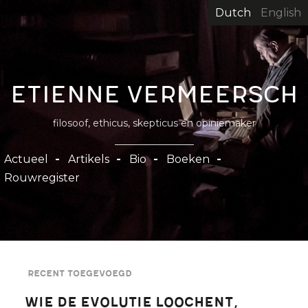
Overslaan
Dutch
English
en
naar
de
inhoud
Etienne Vermeersch
gaan
filosoof, ethicus, skepticus en opiniemaker
Hoofdnavigatie
Actueel
Artikels
Bio
Boeken
Rouwregister
Recent toegevoegd
Wie de evolutie loochent,