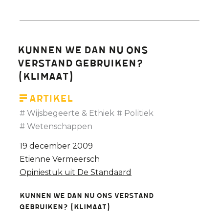
Hoe
Kerstmis
een
kermis
Kunnen we dan nu ons
werd
verstand gebruiken?
(klimaat)
Artikel
Wijsbegeerte & Ethiek
Politiek
Wetenschappen
19 december 2009
Etienne Vermeersch
Opiniestuk uit De Standaard
Kunnen we dan nu ons verstand
gebruiken? (klimaat)