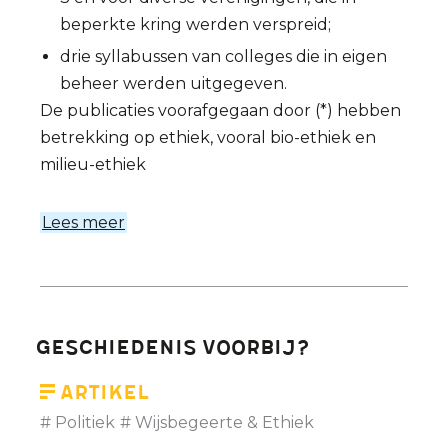
beperkte kring werden verspreid;
drie syllabussen van colleges die in eigen
beheer werden uitgegeven.
De publicaties voorafgegaan door (*) hebben
betrekking op ethiek, vooral bio-ethiek en
milieu-ethiek
Lees meer
over
Bibliografie
van
Etienne
Vermeersch
Geschiedenis voorbij?
-
een
Artikel
overzicht
Politiek
Wijsbegeerte & Ethiek