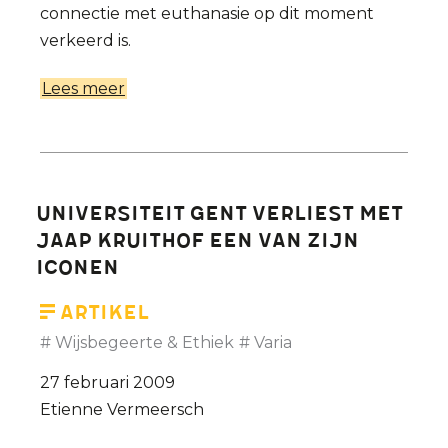
connectie met euthanasie op dit moment
verkeerd is.
Lees meer
over
Reactie
van
Etienne
Vermeersch
Universiteit Gent verliest met
op
Jaap Kruithof een van zijn
een
iconen
artikel
in
Artikel
De
Wijsbegeerte & Ethiek
Varia
Standaard
27 februari 2009
over
Etienne Vermeersch
euthanasie