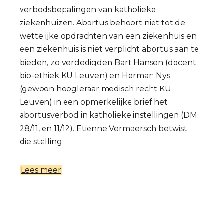
verbodsbepalingen van katholieke
ziekenhuizen. Abortus behoort niet tot de
wettelijke opdrachten van een ziekenhuis en
een ziekenhuis is niet verplicht abortus aan te
bieden, zo verdedigden Bart Hansen (docent
bio-ethiek KU Leuven) en Herman Nys
(gewoon hoogleraar medisch recht KU
Leuven) in een opmerkelijke brief het
abortusverbod in katholieke instellingen (DM
28/11, en 11/12). Etienne Vermeersch betwist
die stelling.
Lees meer
over
Abortusweigering
immoreel
én