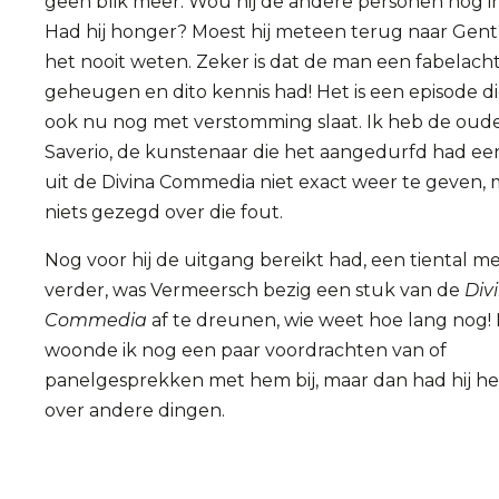
geen blik meer. Wou hij de andere personen nog i
Had hij honger? Moest hij meteen terug naar Gent?
het nooit weten. Zeker is dat de man een fabelacht
geheugen en dito kennis had! Het is een episode di
ook nu nog met verstomming slaat. Ik heb de oud
Saverio, de kunstenaar die het aangedurfd had ee
uit de Divina Commedia niet exact weer te geven, 
niets gezegd over die fout.
Nog voor hij de uitgang bereikt had, een tiental m
verder, was Vermeersch bezig een stuk van de
Div
Commedia
af te dreunen, wie weet hoe lang nog! 
woonde ik nog een paar voordrachten van of
panelgesprekken met hem bij, maar dan had hij h
over andere dingen.