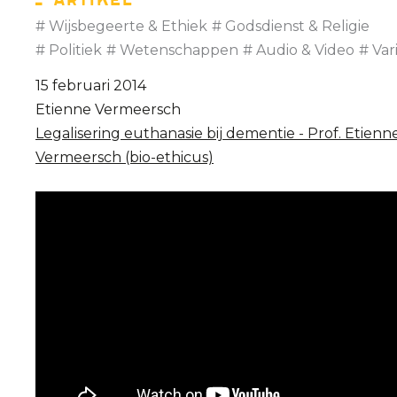
Artikel
Wijsbegeerte & Ethiek
Godsdienst & Religie
Politiek
Wetenschappen
Audio & Video
Var
15 februari 2014
Etienne Vermeersch
Legalisering euthanasie bij dementie - Prof. Etienn
Vermeersch (bio-ethicus)