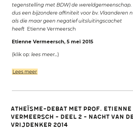
tegenstelling met BDW) de wereldgemeenschap. Ik
dus een bijzondere affiniteit voor bv. Vlaanderen ni
als die maar geen negatief uitsluitingscachet
heeft
Etienne Vermeersch
Etienne Vermeersch, 5 mei 2015
(klik op:
lees meer...
)
Lees meer
over
Prof.
Etienne
Vermeersch
in
Atheïsme-debat met prof. Etienne
discussie
Vermeersch - Deel 2 - Nacht van d
met
Vrijdenker 2014
politicus