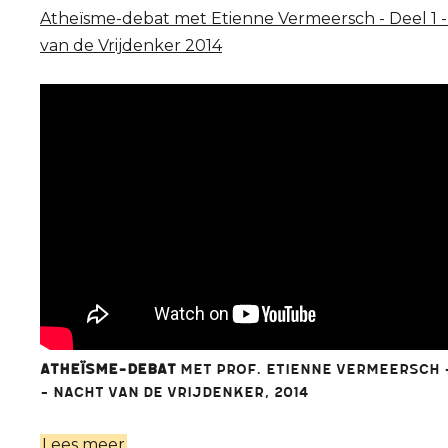
Atheïsme-debat met Etienne Vermeersch - Deel 1 
Vrijdenker
van de Vrijdenker 2014
2014
Atheïsme-debat
met Prof. Etienne Vermeersch -
- Nacht van de Vrijdenker, 2014
Lees meer
over