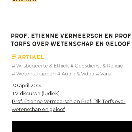
Atheïsme-
debat
met
Prof.
Prof. Etienne Vermeersch en Prof.
Etienne
Torfs over wetenschap en geloof
Vermeersch
-
Artikel
Deel
Wijsbegeerte & Ethiek
Godsdienst & Religie
1
Wetenschappen
Audio & Video
Varia
- Nacht
30 april 2014
van
TV-discussie (ludiek)
de
Prof. Etienne Vermeersch en Prof. Rik Torfs over
Vrijdenker,
wetenschap en geloof
2014