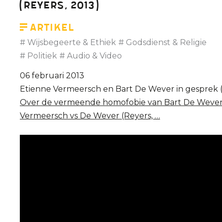
(Reyers, 2013)
Vermeersch
(bio-
Artikel
ethicus)
Wijsbegeerte & Ethiek
Godsdienst & Religie
Politiek
Audio & Video
06 februari 2013
Etienne Vermeersch en Bart De Wever in gesprek (
Over de vermeende homofobie van Bart De Wever
Vermeersch vs De Wever (Reyers, …