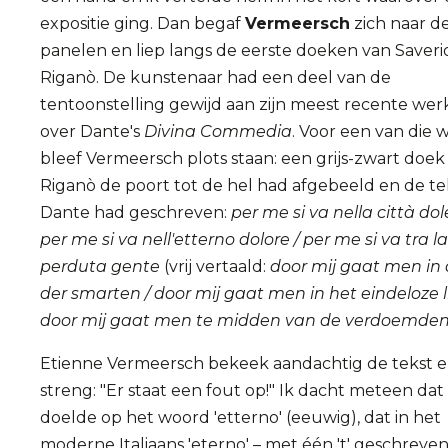
expositie ging. Dan begaf
Vermeersch
zich naar d
panelen en liep langs de eerste doeken van Saveri
Riganò. De kunstenaar had een deel van de
tentoonstelling gewijd aan zijn meest recente we
over Dante's
Divina Commedia
. Voor een van die
bleef Vermeersch plots staan: een grijs-zwart doe
Riganò de poort tot de hel had afgebeeld en de te
Dante had geschreven:
per me si va nella città dol
per me si va nell'etterno dolore / per me si va tra la
perduta gente
(vrij vertaald:
door mij gaat men in 
der smarten / door mij gaat men in het eindeloze li
door mij gaat men te midden van de verdoemde
Etienne Vermeersch bekeek aandachtig de tekst e
streng: "Er staat een fout op!" Ik dacht meteen dat 
doelde op het woord 'etterno' (eeuwig), dat in het
moderne Italiaans 'eterno' – met één 't' geschreve