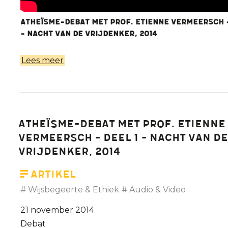
Atheïsme-debat met prof. Etienne Vermeersch -
- Nacht van de Vrijdenker, 2014
Lees meer
over
Atheïsme-
debat
met
prof.
Atheïsme-debat met Prof. Etienne
Etienne
Vermeersch - Deel 1 - Nacht van de
Vermeersch
Vrijdenker, 2014
-
Deel
Artikel
2
Wijsbegeerte & Ethiek
Audio & Video
- Nacht
21 november 2014
van
Debat
de