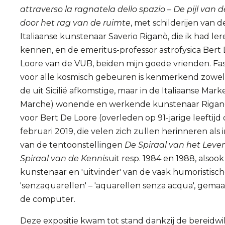
attraverso la ragnatela dello spazio – De pijl van de
door het rag van de ruimte
, met schilderijen van d
Italiaanse kunstenaar Saverio Riganò, die ik had le
kennen, en de emeritus-professor astrofysica Bert
Loore van de VUB, beiden mijn goede vrienden. Fas
voor alle kosmisch gebeuren is kenmerkend zowel
de uit Sicilië afkomstige, maar in de Italiaanse Mark
Marche) wonende en werkende kunstenaar Riganò
voor Bert De Loore (overleden op 91-jarige leeftijd 
februari 2019, die velen zich zullen herinneren als 
van de tentoonstellingen
De Spiraal van het Leve
Spiraal van de Kennis
uit resp. 1984 en 1988, alsook
kunstenaar en 'uitvinder' van de vaak humoristisc
'senzaquarellen' – 'aquarellen senza acqua', gema
de computer.
Deze expositie kwam tot stand dankzij de bereidwil