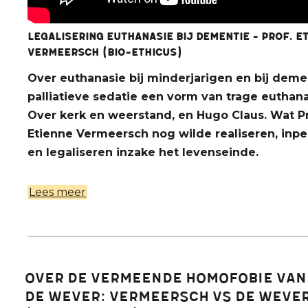
Legalisering euthanasie bij dementie - Prof. E
Vermeersch (bio-ethicus)
Over euthanasie bij minderjarigen en bij demen
palliatieve sedatie een vorm van trage euthan
Over kerk en weerstand, en Hugo Claus. Wat Pr
Etienne Vermeersch nog wilde realiseren, inp
en legaliseren inzake het levenseinde.
Lees meer
over
Legalisering
euthanasie
bij
dementie -
Over de vermeende homofobie van
Prof.
De Wever: Vermeersch vs De Weve
Etienne