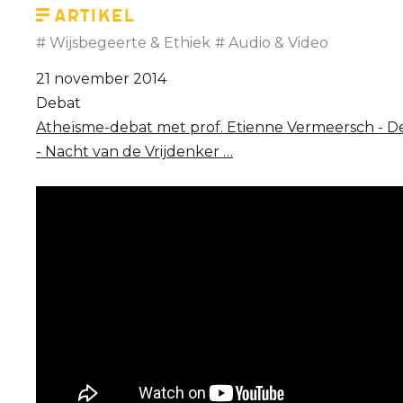
Bart
Artikel
De
Wijsbegeerte & Ethiek
Audio & Video
Wever
21 november 2014
(Reyers
Debat
Laat,
Atheïsme-debat met prof. Etienne Vermeersch - De
2015)
- Nacht van de Vrijdenker …