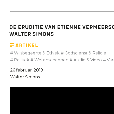
De
verwezenlijkingen
van
Etienne
De eruditie van Etienne Vermeersc
Vermeersch:
Walter Simons
Johan
Braeckman
Artikel
in
Wijsbegeerte & Ethiek
Godsdienst & Religie
De
Politiek
Wetenschappen
Audio & Video
Var
Afspraak
26 februari 2019
Walter Simons