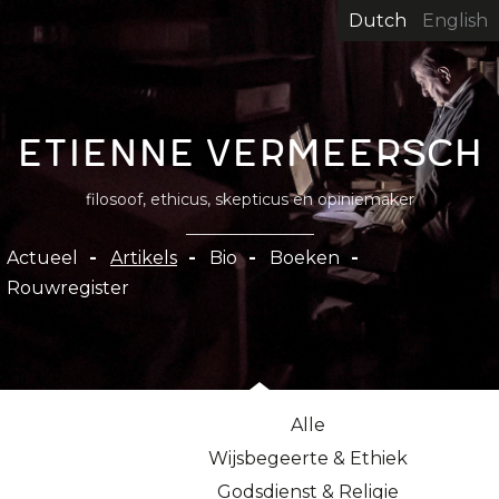
Overslaan
Dutch
English
en
naar
de
inhoud
Etienne Vermeersch
gaan
filosoof, ethicus, skepticus en opiniemaker
Hoofdnavigatie
Actueel
Artikels
Bio
Boeken
Rouwregister
Alle
Wijsbegeerte & Ethiek
Godsdienst & Religie