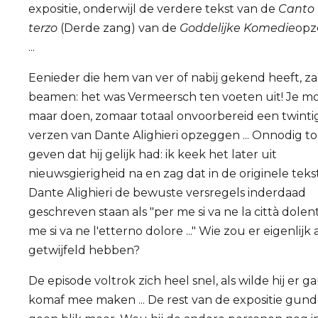
expositie, onderwijl de verdere tekst van de
Canto
terzo
(Derde zang) van de
Goddelijke Komedie
opz
...
Eenieder die hem van ver of nabij gekend heeft, zal
beamen: het was Vermeersch ten voeten uit! Je m
maar doen, zomaar totaal onvoorbereid een twinti
verzen van Dante Alighieri opzeggen ... Onnodig to
geven dat hij gelijk had: ik keek het later uit
nieuwsgierigheid na en zag dat in de originele teks
Dante Alighieri de bewuste versregels inderdaad
geschreven staan als "per me si va ne la città dolen
me si va ne l'etterno dolore ..." Wie zou er eigenlijk
getwijfeld hebben?
De episode voltrok zich heel snel, als wilde hij er 
komaf mee maken ... De rest van de expositie gunde