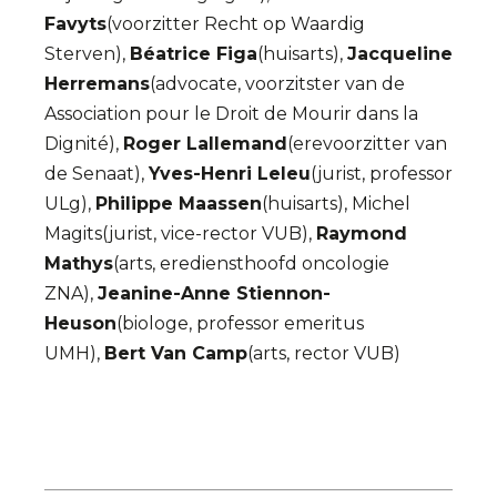
Favyts
(voorzitter Recht op Waardig
Sterven),
Béatrice Figa
(huisarts),
Jacqueline
Herremans
(advocate, voorzitster van de
Association pour le Droit de Mourir dans la
Dignité),
Roger Lallemand
(erevoorzitter van
de Senaat),
Yves-Henri Leleu
(jurist, professor
ULg),
Philippe Maassen
(huisarts), Michel
Magits(jurist, vice-rector VUB),
Raymond
Mathys
(arts, erediensthoofd oncologie
ZNA),
Jeanine-Anne Stiennon-
Heuson
(biologe, professor emeritus
UMH),
Bert Van Camp
(arts, rector VUB)