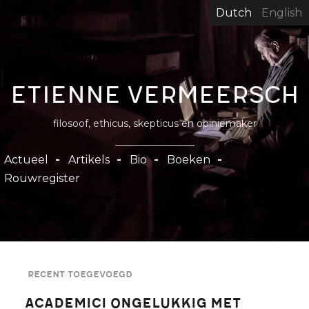
Overslaan
Dutch
English
en
naar
de
inhoud
Etienne Vermeersch
gaan
filosoof, ethicus, skepticus en opiniemaker
Hoofdnavigatie
Actueel
Artikels
Bio
Boeken
Rouwregister
Recent toegevoegd
Academici ongelukkig met