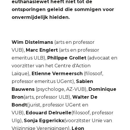
euthanasiewet heeft niet tot de
ontsporingen geleid die sommigen voor
onvermijdelijk hielden.
Wim Distelmans
(arts en professor
VUB),
Marc Englert
(arts en professor
emeritus ULB),
Philippe Grollet
(advocaat en
voorzitter van het Centre d'Action
Laïque),
Etienne Vermeersch
(filosoof,
professor emeritus UGent),
Sabien
Bauwens
(psychologe, AZ-VUB),
Dominique
Bron
(arts, professor ULB),
Walter De
Bondt
(jurist, professor UGent en
VUB),
Edouard Delruelle
(filosoof, professor
Ulg),
Sonja Eggerickx
(voorzitster Unie van
Vrijzinnige Verenigingen),
Léon