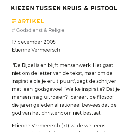
geen
Kiezen tussen Kruis & Pistool
criterium
voor
Artikel
asiel'
Godsdienst & Religie
(interview)
17 december 2005
Etienne Vermeersch
'De Bijbel is en blijft mensenwerk. Het gaat
niet om de letter van de tekst, maar om de
inspiratie die je eruit puurt', zegt de schrijver
met 'een' godsgevoel. 'Welke inspiratie? Dat je
mensen mag uitroeien?', pareert de filosoof
die jaren geleden al rationeel bewees dat de
god van het christendom niet bestaat.
Etienne Vermeersch (71) wilde wel eens