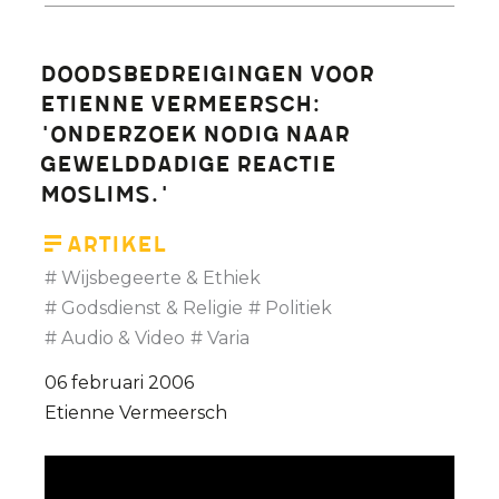
over
cartoonproblematiek
Doodsbedreigingen voor
is
Etienne Vermeersch:
wél
'Onderzoek nodig naar
mogelijk.
gewelddadige reactie
moslims.'
Artikel
Wijsbegeerte & Ethiek
Godsdienst & Religie
Politiek
Audio & Video
Varia
06 februari 2006
Etienne Vermeersch