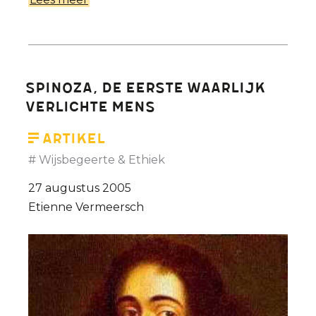
Kiezen
tussen
Kruis
&
Spinoza, de eerste waarlijk
Pistool
verlichte mens
Artikel
Wijsbegeerte & Ethiek
27 augustus 2005
Etienne Vermeersch