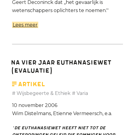
Geert Deconinck dat ,,het gevaarlijk is
wetenschappers oplichters te noemen.''
Lees meer
over
Academici
ongelukkig
met
uithaal
Na vier jaar euthanasiewet
politiek
(evaluatie)
Artikel
Wijsbegeerte & Ethiek
Varia
10 november 2006
Wim Distelmans, Etienne Vermeersch, e.a.
'De euthanasiewet heeft niet tot de