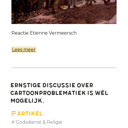
Reactie Etienne Vermeersch.
Lees meer
over
Judas
eerherstel
in
eigen
Ernstige discussie over
evangelie?
cartoonproblematiek is wél
mogelijk.
Artikel
Godsdienst & Religie