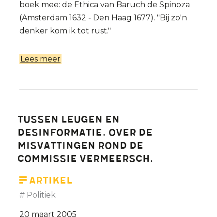
boek mee: de Ethica van Baruch de Spinoza
(Amsterdam 1632 - Den Haag 1677). "Bij zo'n
denker kom ik tot rust."
Lees meer
over
Spinoza,
de
eerste
waarlijk
Tussen leugen en
verlichte
desinformatie. Over de
mens
misvattingen rond de
commissie Vermeersch.
Artikel
Politiek
20 maart 2005