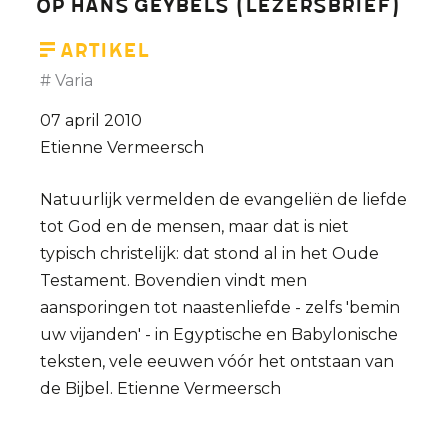
op Hans Geybels (lezersbrief)
des
cerises’
Artikel
Varia
07 april 2010
Etienne Vermeersch
Natuurlijk vermelden de evangeliën de liefde
tot God en de mensen, maar dat is niet
typisch christelijk: dat stond al in het Oude
Testament. Bovendien vindt men
aansporingen tot naastenliefde - zelfs 'bemin
uw vijanden' - in Egyptische en Babylonische
teksten, vele eeuwen vóór het ontstaan van
de Bijbel.
Etienne Vermeersch