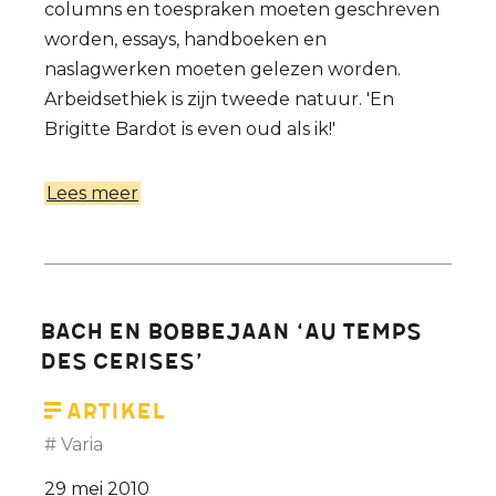
columns en toespraken moeten geschreven
worden, essays, handboeken en
naslagwerken moeten gelezen worden.
Arbeidsethiek is zijn tweede natuur. 'En
Brigitte Bardot is even oud als ik!'
Lees meer
over
De
helden
van
Etienne
Bach en Bobbejaan ‘au temps
Vermeersch
des cerises’
Artikel
Varia
29 mei 2010