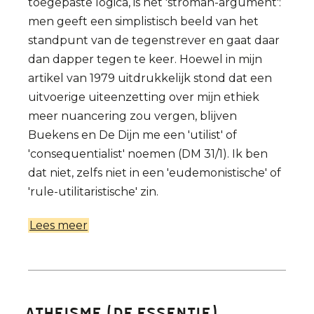
toegepaste logica, is het 'stroman-argument':
bevolking
men geeft een simplistisch beeld van het
niet
standpunt van de tegenstrever en gaat daar
onbeperkt
dan dapper tegen te keer. Hoewel in mijn
blijven
artikel van 1979 uitdrukkelijk stond dat een
groeien.
uitvoerige uiteenzetting over mijn ethiek
meer nuancering zou vergen, blijven
Buekens en De Dijn me een 'utilist' of
'consequentialist' noemen (DM 31/1). Ik ben
dat niet, zelfs niet in een 'eudemonistische' of
'rule-utilitaristische' zin.
Lees meer
over
De
onbestaande
moraal
van