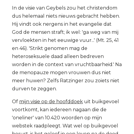
In de visie van Geybels zou het christendom
dus helemaal niets nieuws gebracht hebben.
Hij vindt ook nergens in het evangelie dat
God de mensen straft; ik wel: 'ga weg van mij
vervloekten in het eeuwige vuur...' (Mt. 25, 41
en 46). 'Strikt genomen mag de
heteroseksuele daad alleen bedreven
worden in de context van vruchtbaarheid.' Na
de menopauze mogen vrouwen dus niet
meer huwen? Zelfs Ratzinger zou zoiets niet
durven te zeggen.
Of
mijn visie op de hoofddoek
uit buikgevoel
voortkomt, kan iedereen nagaan die de
'oneliner' van 10.420 woorden op mijn
webstek raadpleegt. Wat wel op buikgevoel
berust, is het geloof in een leven na de dood.