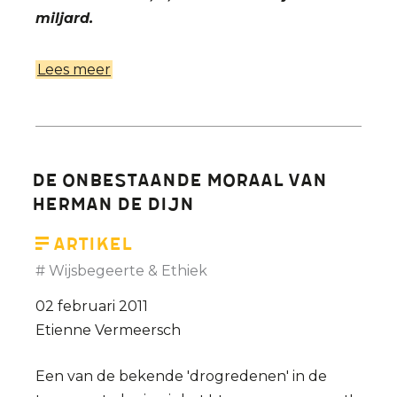
miljard.
Lees meer
over
Wanhopig
op
weg
naar
De onbestaande moraal van
10
Herman De Dijn
miljard
-
Artikel
Op
Wijsbegeerte & Ethiek
een
02 februari 2011
eindige
Etienne Vermeersch
aardbol
kan
Een van de bekende 'drogredenen' in de
de