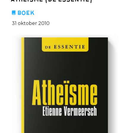
Atheisme (De Essentie)
Herman
De
Boek
Dijn
31 oktober 2010