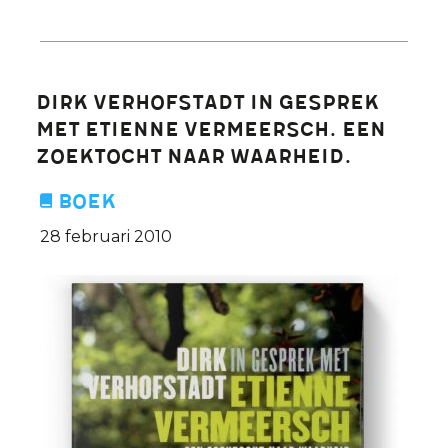
L’Islam
et
le
foulard
Dirk Verhofstadt in gesprek
en
met Etienne Vermeersch. Een
Belgique.
zoektocht naar waarheid.
Une
vue
Boek
d'ensemble.
28 februari 2010