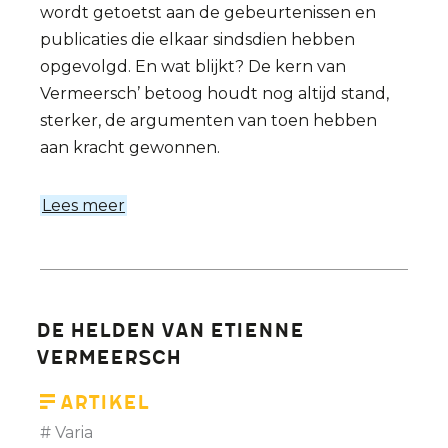
wordt getoetst aan de gebeurtenissen en
publicaties die elkaar sindsdien hebben
opgevolgd. En wat blijkt? De kern van
Vermeersch’ betoog houdt nog altijd stand,
sterker, de argumenten van toen hebben
aan kracht gewonnen.
Lees meer
over
De
ogen
van
de
De helden van Etienne
panda.
Vermeersch
Een
kwarteeuw
Artikel
later.
Varia