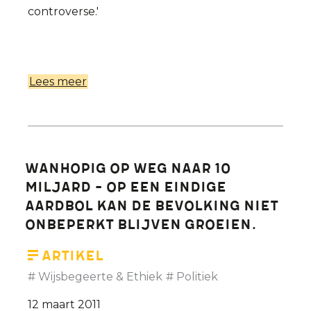
controverse.'
Lees meer
over
"Te
veel
passie
kan
Wanhopig op weg naar 10
ik
miljard - Op een eindige
niet
aardbol kan de bevolking niet
aan"
onbeperkt blijven groeien.
Artikel
Wijsbegeerte & Ethiek
Politiek
12 maart 2011