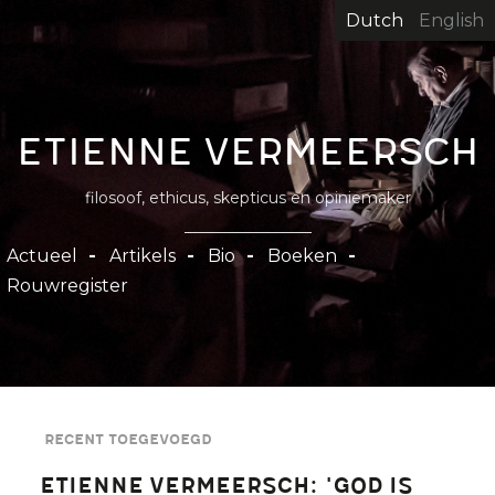
Overslaan
Dutch
English
en
naar
de
inhoud
Etienne Vermeersch
gaan
filosoof, ethicus, skepticus en opiniemaker
Hoofdnavigatie
Actueel
Artikels
Bio
Boeken
Rouwregister
Recent toegevoegd
Etienne Vermeersch: 'god is