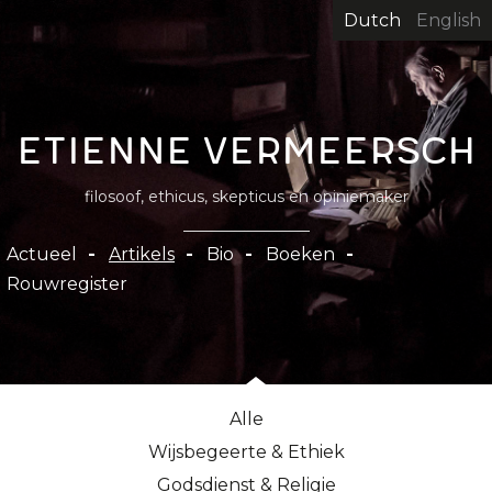
Overslaan
Dutch
English
en
naar
de
inhoud
Etienne Vermeersch
gaan
filosoof, ethicus, skepticus en opiniemaker
Hoofdnavigatie
Actueel
Artikels
Bio
Boeken
Rouwregister
Alle
Wijsbegeerte & Ethiek
Godsdienst & Religie