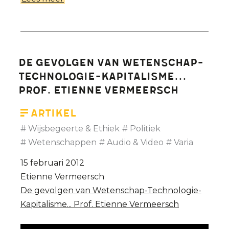
Legalisering
euthanasie
bij
dementie -
De gevolgen van Wetenschap-
Prof.
Technologie-Kapitalisme...
Etienne
Prof. Etienne Vermeersch
Vermeersch
(bio-
Artikel
ethicus)
Wijsbegeerte & Ethiek
Politiek
Wetenschappen
Audio & Video
Varia
15 februari 2012
Etienne Vermeersch
De gevolgen van Wetenschap-Technologie-
Kapitalisme... Prof. Etienne Vermeersch