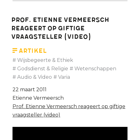
van
Wetenschap-
Prof. Etienne Vermeersch
Technologie-
reageert op giftige
Kapitalisme...
vraagsteller (video)
Prof.
Etienne
Artikel
Vermeersch
Wijsbegeerte & Ethiek
Godsdienst & Religie
Wetenschappen
Audio & Video
Varia
22 maart 2011
Etienne Vermeersch
Prof. Etienne Vermeersch reageert op giftige
vraagsteller (video)