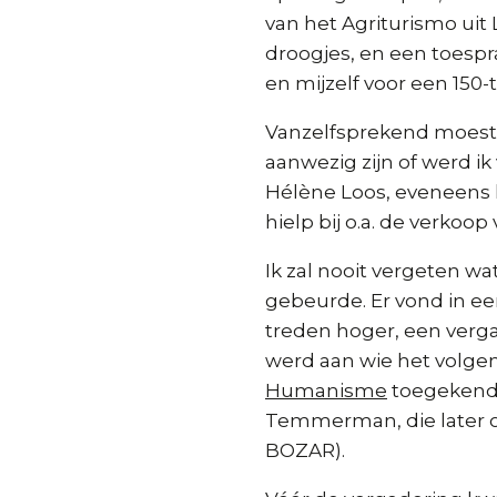
van het Agriturismo uit
droogjes, en een toespr
en mijzelf voor een 150
Vanzelfsprekend moest 
aanwezig zijn of werd i
Hélène Loos, eveneens l
hielp bij o.a. de verkoo
Ik zal nooit vergeten w
gebeurde. Er vond in ee
treden hoger, een verg
werd aan wie het volge
Humanisme
toegekend 
Temmerman, die later o
BOZAR).