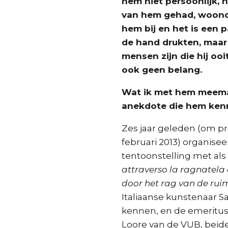
hem niet persoonlijk, 
van hem gehad, woonde
hem bij en het is een 
de hand drukten, maar
mensen zijn die hij oo
ook geen belang.
Wat ik met hem meema
anekdote die hem ken
Zes jaar geleden (om prec
februari 2013) organisee
tentoonstelling met als 
attraverso la ragnatela d
door het rag van de rui
Italiaanse kunstenaar Sa
kennen, en de emeritus-
Loore van de VUB, beide