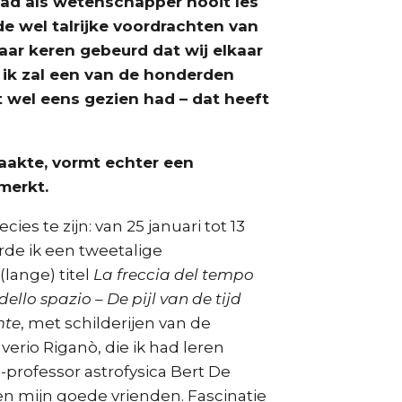
had als wetenschapper nooit les
 wel talrijke voordrachten van
paar keren gebeurd dat wij elkaar
 ik zal een van de honderden
it wel eens gezien had – dat heeft
akte, vormt echter een
merkt.
ies te zijn: van 25 januari tot 13
rde ik een tweetalige
(lange) titel
La freccia del tempo
ello spazio – De pijl van de tijd
mte
, met schilderijen van de
verio Riganò, die ik had leren
professor astrofysica Bert De
n mijn goede vrienden. Fascinatie