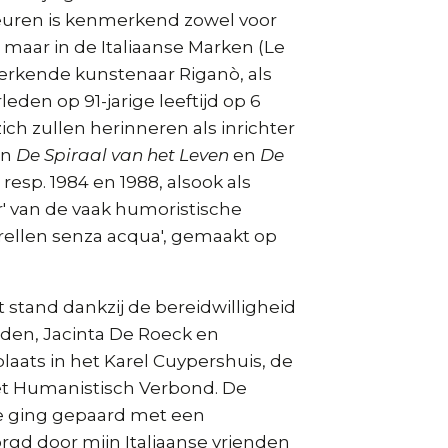
euren is kenmerkend zowel voor
e, maar in de Italiaanse Marken (Le
rkende kunstenaar Riganò, als
leden op 91-jarige leeftijd op 6
zich zullen herinneren als inrichter
en
De Spiraal van het Leven
en
De
t resp. 1984 en 1988, alsook als
r' van de vaak humoristische
arellen senza acqua', gemaakt op
 stand dankzij de bereidwilligheid
lden, Jacinta De Roeck en
aats in het Karel Cuypershuis, de
et Humanistisch Verbond. De
 ging gepaard met een
rgd door mijn Italiaanse vrienden