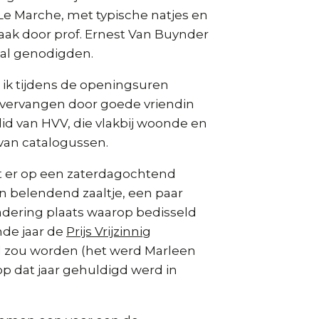
 Le Marche, met typische natjes en
aak door prof. Ernest Van Buynder
-tal genodigden.
ik tijdens de openingsuren
k vervangen door goede vriendin
id van HVV, die vlakbij woonde en
p van catalogussen.
at er op een zaterdagochtend
n belendend zaaltje, een paar
adering plaats waarop bedisseld
nde jaar de
Prijs Vrijzinnig
zou worden (het werd Marleen
p dat jaar gehuldigd werd in