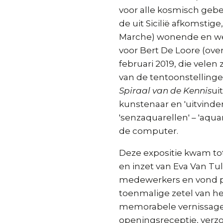
voor alle kosmisch geb
de uit Sicilië afkomstig
Marche) wonende en we
voor Bert De Loore (over
februari 2019, die velen 
van de tentoonstelling
Spiraal van de Kennis
ui
kunstenaar en 'uitvinde
'senzaquarellen' – 'aqu
de computer.
Deze expositie kwam tot
en inzet van Eva Van Tu
medewerkers en vond pl
toenmalige zetel van h
memorabele vernissage
openingsreceptie, verzo