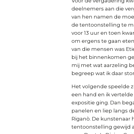
Vóór de vergadering k
deelnemers aan die ve
van hen namen de moe
de tentoonstelling te m
voor 13 uur en toen kwa
om ergens te gaan eten
van die mensen was Et
bij het binnenkomen gez
mij met wat aarzeling b
begreep wat ik daar sto
Het volgende speelde zic
een hand en ik vertelde
expositie ging. Dan beg
panelen en liep langs d
Riganò. De kunstenaar 
tentoonstelling gewijd 