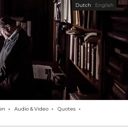
Dutch
English
r
en
Audio & Video
Quotes