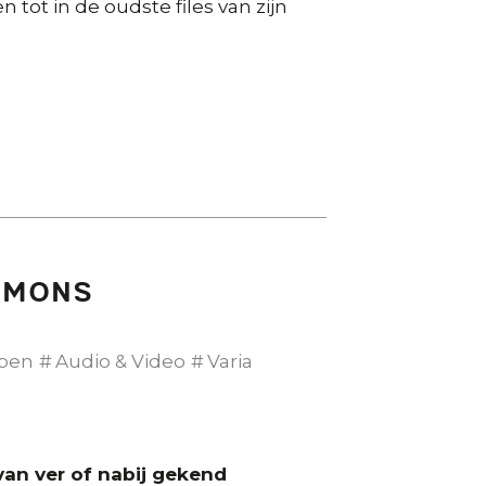
n tot in de oudste files van zijn
ingen
Simons
pen
Audio & Video
Varia
van ver of nabij gekend