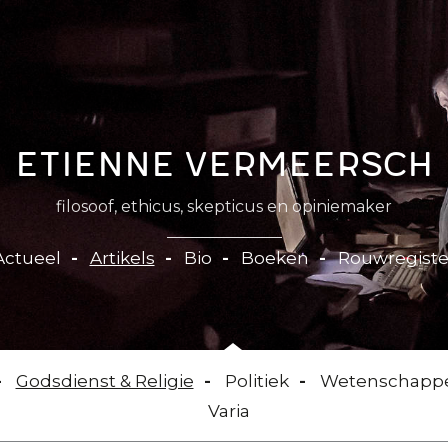
Etienne Vermeersch
filosoof, ethicus, skepticus en opiniemaker
Actueel
Artikels
Bio
Boeken
Rouwregiste
Godsdienst & Religie
Politiek
Wetenschapp
Varia