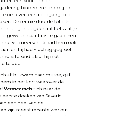
wamen een voor een de
rgadering binnen en sommigen
ite om even een rondgang door
aken. De reünie duurde tot iets
men de genodigden uit het zaaltje
 of gewoon naar huis te gaan. Een
ienne Vermeersch. Ik had hem ook
ien en hij had vluchtig gegroet,
emonsterend, alsof hij niet
nd te doen.
h af: hij kwam naar mij toe, gaf
 hem in het kort waarover de
af
Vermeersch
zich naar de
e eerste doeken van Saverio
had een deel van de
aan zijn meest recente werken