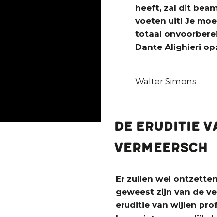
heeft, zal dit be
voeten uit! Je mo
totaal onvoorberei
Dante Alighieri op
Walter Simons
De eruditie v
Vermeersch
Er zullen wel ontzette
geweest zijn van de v
eruditie van wijlen pr