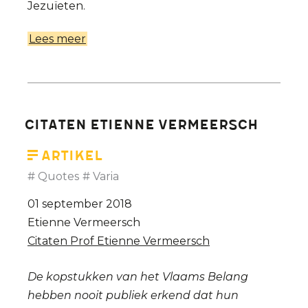
Jezuïeten.
Lees meer
over
Vlaanderen
verliest
belangrijke
stem
Citaten Etienne Vermeersch
in
het
Artikel
nationaal
Quotes
Varia
debat
01 september 2018
met
Etienne Vermeersch
Etienne
Citaten Prof Etienne Vermeersch
Vermeersch
(1934-
De kopstukken van het Vlaams Belang
2019)
hebben nooit publiek erkend dat hun