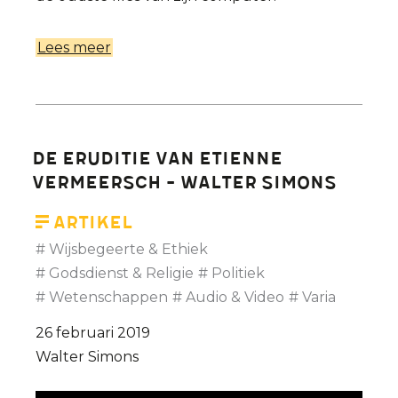
Lees meer
over
De
verwezenlijkingen
van
Etienne
De eruditie van Etienne
Vermeersch:
Vermeersch - Walter Simons
Johan
Braeckman
Artikel
in
Wijsbegeerte & Ethiek
De
Godsdienst & Religie
Politiek
Afspraak
Wetenschappen
Audio & Video
Varia
26 februari 2019
Walter Simons