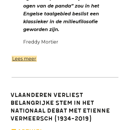
ogen van de panda” zou in het
Engelse taalgebied beslist een
klassieker in de milieufilosofie
geworden zijn.
Freddy Mortier
Lees meer
over
In
Memoriam:
Prof.
em.
Vlaanderen verliest
Etienne
belangrijke stem in het
Vermeersch
nationaal debat met Etienne
Vermeersch (1934-2019)