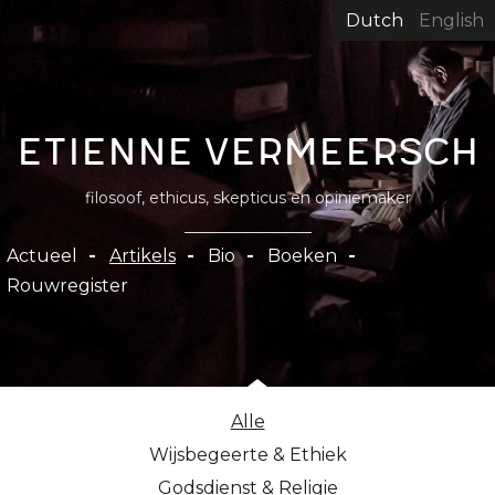
Overslaan
Dutch
English
en
naar
de
inhoud
Etienne Vermeersch
gaan
filosoof, ethicus, skepticus en opiniemaker
Hoofdnavigatie
Actueel
Artikels
Bio
Boeken
Rouwregister
Alle
Wijsbegeerte & Ethiek
Godsdienst & Religie