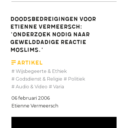
over
cartoonproblematiek
Doodsbedreigingen voor
is
Etienne Vermeersch:
wél
'Onderzoek nodig naar
mogelijk.
gewelddadige reactie
moslims.'
Artikel
Wijsbegeerte & Ethiek
Godsdienst & Religie
Politiek
Audio & Video
Varia
06 februari 2006
Etienne Vermeersch