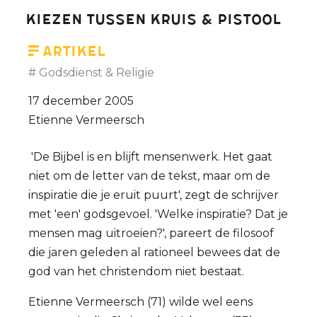
geen
Kiezen tussen Kruis & Pistool
criterium
voor
Artikel
asiel'
Godsdienst & Religie
(interview)
17 december 2005
Etienne Vermeersch
'De Bijbel is en blijft mensenwerk. Het gaat
niet om de letter van de tekst, maar om de
inspiratie die je eruit puurt', zegt de schrijver
met 'een' godsgevoel. 'Welke inspiratie? Dat je
mensen mag uitroeien?', pareert de filosoof
die jaren geleden al rationeel bewees dat de
god van het christendom niet bestaat.
Etienne Vermeersch (71) wilde wel eens