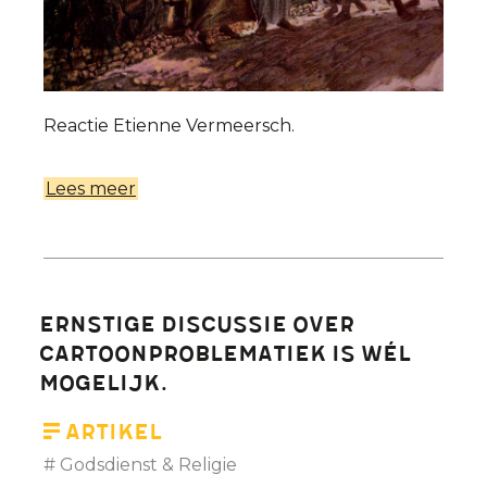
Reactie Etienne Vermeersch.
Lees meer
over
Judas
eerherstel
in
eigen
Ernstige discussie over
evangelie?
cartoonproblematiek is wél
mogelijk.
Artikel
Godsdienst & Religie