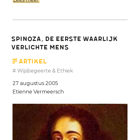
Kiezen
tussen
Kruis
&
Spinoza, de eerste waarlijk
Pistool
verlichte mens
Artikel
Wijsbegeerte & Ethiek
27 augustus 2005
Etienne Vermeersch