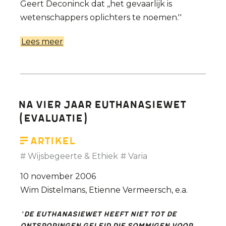
Geert Deconinck dat ,,het gevaarlijk is
wetenschappers oplichters te noemen.''
Lees meer
over
Academici
ongelukkig
met
uithaal
Na vier jaar euthanasiewet
politiek
(evaluatie)
Artikel
Wijsbegeerte & Ethiek
Varia
10 november 2006
Wim Distelmans, Etienne Vermeersch, e.a.
'De euthanasiewet heeft niet tot de