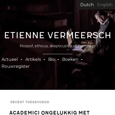
Overslaan
Dutch
English
en
naar
de
inhoud
Etienne Vermeersch
gaan
filosoof, ethicus, skepticus en opiniemaker
Hoofdnavigatie
Actueel
Artikels
Bio
Boeken
Rouwregister
Recent toegevoegd
Academici ongelukkig met