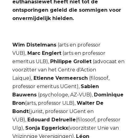
euthanasiewet heeft niet tot de
ontsporingen geleid die sommigen voor
onvermijdelijk hielden.
Wim Distelmans
(arts en professor
VUB),
Marc Englert
(arts en professor
emeritus ULB),
Philippe Grollet
(advocaat en
voorzitter van het Centre d'Action
Laïque),
Etienne Vermeersch
(filosoof,
professor emeritus UGent),
Sabien
Bauwens
(psychologe, AZ-VUB),
Dominique
Bron
(arts, professor ULB),
Walter De
Bondt
(jurist, professor UGent en
VUB),
Edouard Delruelle
(filosoof, professor
Ulg),
Sonja Eggerickx
(voorzitster Unie van
Vrijzinnige Verenigingen),
Léon