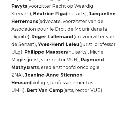
Favyts
(voorzitter Recht op Waardig
Sterven),
Béatrice Figa
(huisarts),
Jacqueline
Herremans
(advocate, voorzitster van de
Association pour le Droit de Mourir dans la
Dignité),
Roger Lallemand
(erevoorzitter van
de Senaat),
Yves-Henri Leleu
(jurist, professor
ULg),
Philippe Maassen
(huisarts), Michel
Magits(jurist, vice-rector VUB),
Raymond
Mathys
(arts, erediensthoofd oncologie
ZNA),
Jeanine-Anne Stiennon-
Heuson
(biologe, professor emeritus
UMH),
Bert Van Camp
(arts, rector VUB)