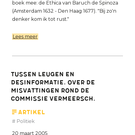
boek mee: de Ethica van Baruch de Spinoza
(Amsterdam 1632 - Den Haag 1677). "Bij zo'n
denker kom ik tot rust."
Lees meer
over
Spinoza,
de
eerste
waarlijk
Tussen leugen en
verlichte
desinformatie. Over de
mens
misvattingen rond de
commissie Vermeersch.
Artikel
Politiek
20 maart 2005