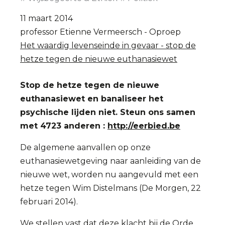
Willem
11 maart 2014
Lemmens
professor Etienne Vermeersch - Oproep
Het waardig levenseinde in gevaar - stop de
hetze tegen de nieuwe euthanasiewet
Stop de hetze tegen de nieuwe
euthanasiewet en banaliseer het
psychische lijden niet. Steun ons samen
met 4723 anderen :
http://eerbied.be
De algemene aanvallen op onze
euthanasiewetgeving naar aanleiding van de
nieuwe wet, worden nu aangevuld met een
hetze tegen Wim Distelmans (De Morgen, 22
februari 2014).
We stellen vast dat deze klacht bij de Orde