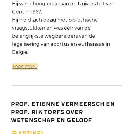
Hij werd hoogleraar aan de Universiteit van
Gent in 1967.
Hij hield zich bezig met bio-ethische
vraagstukken en was één van de
belangrijkste wegbereiders van de
legalisering van abortus en euthanasie in
België.
Lees meer
over
Is
Etienne
Vermeersch
een
Prof. Etienne Vermeersch en
bescheiden
Prof. Rik Torfs over
filosoof?
wetenschap en geloof