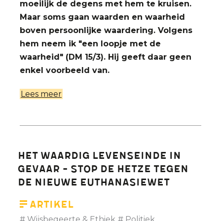
moeilijk de degens met hem te kruisen.
Maar soms gaan waarden en waarheid
boven persoonlijke waardering. Volgens
hem neem ik "een loopje met de
waarheid" (DM 15/3). Hij geeft daar geen
enkel voorbeeld van.
Lees meer
over
Brief
van
de
dag
Het waardig levenseinde in
-
gevaar - stop de hetze tegen
Reactie
de nieuwe euthanasiewet
Etienne
Vermeersch
Artikel
op
Wijsbegeerte & Ethiek
Politiek