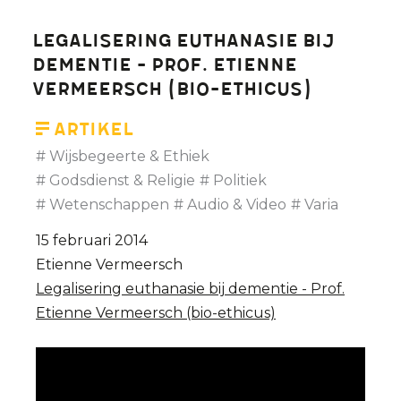
levenseinde
in
Legalisering euthanasie bij
gevaar
dementie - Prof. Etienne
-
Vermeersch (bio-ethicus)
stop
de
Artikel
hetze
Wijsbegeerte & Ethiek
tegen
Godsdienst & Religie
Politiek
de
Wetenschappen
Audio & Video
Varia
nieuwe
15 februari 2014
euthanasiewet
Etienne Vermeersch
Legalisering euthanasie bij dementie - Prof.
Etienne Vermeersch (bio-ethicus)