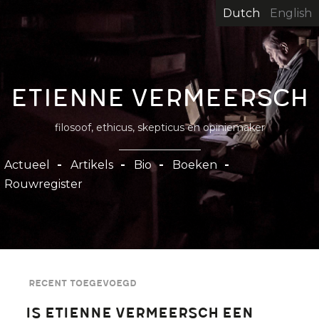
Overslaan
Dutch
English
en
naar
de
inhoud
Etienne Vermeersch
gaan
filosoof, ethicus, skepticus en opiniemaker
Hoofdnavigatie
Actueel
Artikels
Bio
Boeken
Rouwregister
Recent toegevoegd
Is Etienne Vermeersch een