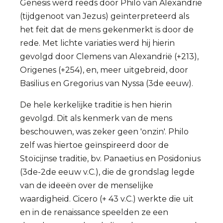
Genesis werd reeds door Philo van Alexandrië
(tijdgenoot van Jezus) geïnterpreteerd als
het feit dat de mens gekenmerkt is door de
rede. Met lichte variaties werd hij hierin
gevolgd door Clemens van Alexandrië (+213),
Origenes (+254), en, meer uitgebreid, door
Basilius en Gregorius van Nyssa (3de eeuw).
De hele kerkelijke traditie is hen hierin
gevolgd. Dit als kenmerk van de mens
beschouwen, was zeker geen 'onzin'. Philo
zelf was hiertoe geïnspireerd door de
Stoïcijnse traditie, bv. Panaetius en Posidonius
(3de-2de eeuw v.C.), die de grondslag legde
van de ideeën over de menselijke
waardigheid. Cicero (+ 43 v.C.) werkte die uit
en in de renaissance speelden ze een