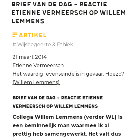
Brief van de dag - Reactie
wetenschap,
Etienne Vermeersch op Willem
religie,
Lemmens
feiten
en
Artikel
waarden)
Wijsbegeerte & Ethiek
21 maart 2014
Etienne Vermeersch
Het waardig levenseinde is in gevaar. Hoezo?
(Willem Lemmens)
Brief van de dag - Reactie Etienne
Vermeersch op Willem Lemmens
Collega Willem Lemmens (verder WL) is
een beminnelijk man waarmee ik al
prettig heb samengewerkt. Het valt dus