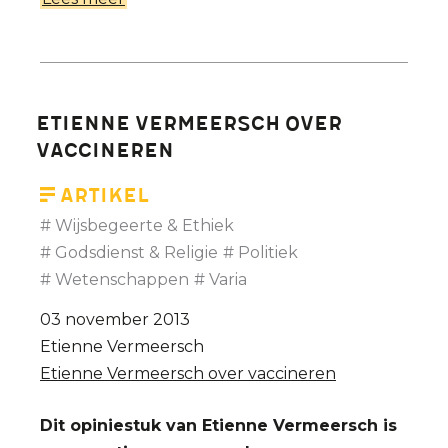
Legalisering
euthanasie
bij
dementie -
Etienne Vermeersch over
Prof.
vaccineren
Etienne
Vermeersch
Artikel
(bio-
Wijsbegeerte & Ethiek
ethicus)
Godsdienst & Religie
Politiek
Wetenschappen
Varia
03 november 2013
Etienne Vermeersch
Etienne Vermeersch over vaccineren
Dit opiniestuk van Etienne Vermeersch is