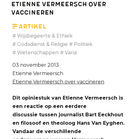
Etienne Vermeersch over
Prof.
vaccineren
Etienne
Vermeersch
Artikel
(bio-
Wijsbegeerte & Ethiek
ethicus)
Godsdienst & Religie
Politiek
Wetenschappen
Varia
03 november 2013
Etienne Vermeersch
Etienne Vermeersch over vaccineren
Dit opiniestuk van Etienne Vermeersch is
een reactie op een eerdere
discussie tussen journalist Bart Eeckhout
en filosoof en theoloog Hans Van Eyghen.
Vandaar de verschillende