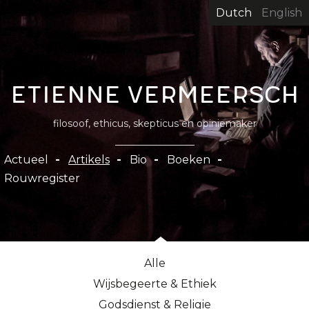
Overslaan
Dutch
English
en
naar
de
inhoud
Etienne Vermeersch
gaan
filosoof, ethicus, skepticus en opiniemaker
Hoofdnavigatie
Actueel
Artikels
Bio
Boeken
Rouwregister
Alle
Wijsbegeerte & Ethiek
Godsdienst & Religie