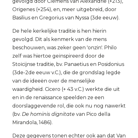
gevolgd door Clemens van Alexandrië (+213),
Origenes (+254), en, meer uitgebreid, door
Basilius en Gregorius van Nyssa (3de eeuw).
De hele kerkelijke traditie is hen hierin
gevolgd. Dit als kenmerk van de mens
beschouwen, was zeker geen 'onzin'. Philo
zelf was hiertoe geïnspireerd door de
Stoïcijnse traditie, bv. Panaetius en Posidonius
(3de-2de eeuw v.C.), die de grondslag legde
van de ideeën over de menselijke
waardigheid. Cicero (+ 43 v.C.) werkte die uit
en in de renaissance speelden ze een
doorslaggevende rol, die ook nu nog nawerkt
(bv.
De hominis dignitate
van Pico della
Mirandola, 1486).
Deze gegevens tonen echter ook aan dat Van