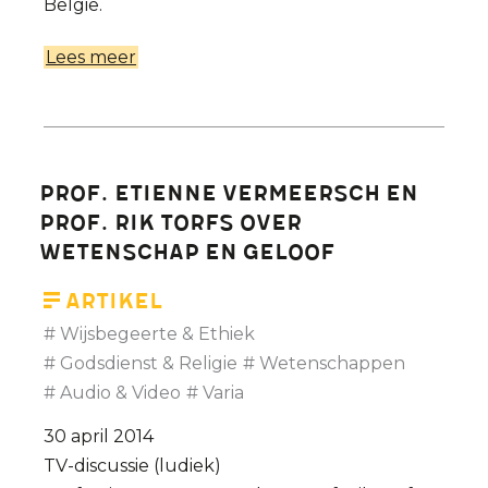
België.
Lees meer
over
Is
Etienne
Vermeersch
een
Prof. Etienne Vermeersch en
bescheiden
Prof. Rik Torfs over
filosoof?
wetenschap en geloof
Artikel
Wijsbegeerte & Ethiek
Godsdienst & Religie
Wetenschappen
Audio & Video
Varia
30 april 2014
TV-discussie (ludiek)