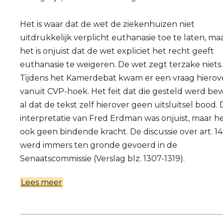
Het is waar dat de wet de ziekenhuizen niet
uitdrukkelijk verplicht euthanasie toe te laten, ma
het is onjuist dat de wet expliciet het recht geeft
euthanasie te weigeren. De wet zegt terzake niets.
Tijdens het Kamerdebat kwam er een vraag hierov
vanuit CVP-hoek. Het feit dat die gesteld werd bew
al dat de tekst zelf hierover geen uitsluitsel bood.
interpretatie van Fred Erdman was onjuist, maar h
ook geen bindende kracht. De discussie over art. 14
werd immers ten gronde gevoerd in de
Senaatscommissie (Verslag blz. 1307-1319).
Lees meer
over
Het
is
absurd