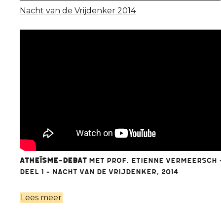
Nacht van de Vrijdenker 2014
2014
Atheïsme-debat
met Prof. Etienne Vermeersch 
Deel 1 - Nacht van de Vrijdenker, 2014
Lees meer
over
Atheïsme-