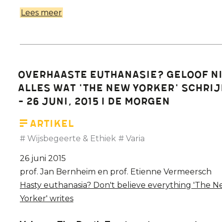
Lees meer
over
Vermeersch
en
de
pedodiscussie:
Overhaaste euthanasie? Geloof n
de
alles wat 'The New Yorker' schrij
correcte
- 26 Juni, 2015 I De Morgen
gegevens.
Artikel
Wijsbegeerte & Ethiek
Varia
26 juni 2015
prof. Jan Bernheim en prof. Etienne Vermeersch
Hasty euthanasia? Don't believe everything 'The 
Yorker' writes