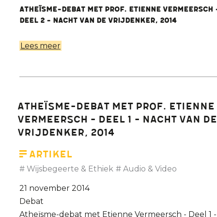
Atheïsme-debat met prof. Etienne Vermeersch 
Deel 2 - Nacht van de Vrijdenker, 2014
Lees meer
over
Atheïsme-
debat
met
prof.
Atheïsme-debat met Prof. Etienne
Etienne
Vermeersch - Deel 1 - Nacht van de
Vermeersch
Vrijdenker, 2014
-
Deel
Artikel
2
Wijsbegeerte & Ethiek
Audio & Video
- Nacht
21 november 2014
van
Debat
de
Atheïsme-debat met Etienne Vermeersch - Deel 1 -
Vrijdenker