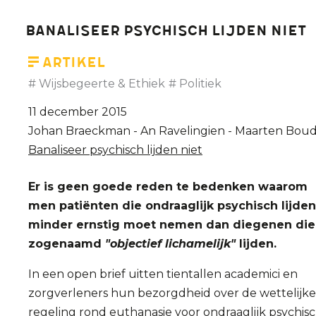
dat
Banaliseer psychisch lijden niet
ziekenhuizen
euthanasie
Artikel
zouden
Wijsbegeerte & Ethiek
Politiek
mogen
11 december 2015
weigeren
Johan Braeckman - An Ravelingien - Maarten Bou
zonder
Banaliseer psychisch lijden niet
hun
subsidiëring
Er is geen goede reden te bedenken waarom
te
men patiënten die ondraaglijk psychisch lijden
verliezen
minder ernstig moet nemen dan diegenen die
zogenaamd
"objectief lichamelijk"
lijden.
In een open brief uitten tientallen academici en
zorgverleners hun bezorgdheid over de wettelijke
regeling rond euthanasie voor ondraaglijk psychis