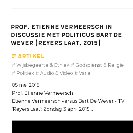
euthanasie?
Geloof
niet
Prof. Etienne Vermeersch in
alles
discussie met politicus Bart De
wat
Wever (Reyers Laat, 2015)
'The
New
Artikel
Yorker'
Wijsbegeerte & Ethiek
Godsdienst & Religie
schrijft
Politiek
Audio & Video
Varia
-
05 mei 2015
26
Prof. Etienne Vermeersch
Juni,
Etienne Vermeersch versus Bart De Wever - TV
2015
'Reyers Laat': Zondag 3 april 2015…
I
De
Morgen