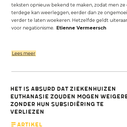
teksten opnieuw bekend te maken, zodat men ze
terdege kan weerleggen, eerder dan ze ongemoe
verder te laten woekeren. Hetzelfde geldt uiteraa
voor negationisme.
Etienne Vermeersch
Lees meer
over
Vrije
meningsuiting
en
medemenselijkheid
Het is absurd dat ziekenhuizen
(over
euthanasie zouden mogen weiger
negationisme
zonder hun subsidiëring te
en
verliezen
euthanasie)
Artikel