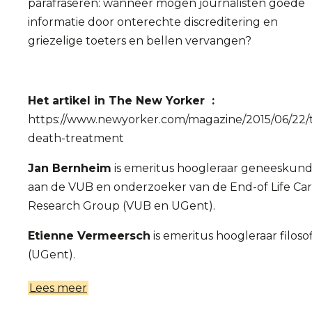
parafraseren: wanneer mogen journalisten goede
informatie door onterechte discreditering en
griezelige toeters en bellen vervangen?
Het artikel in The New Yorker :
https://www.newyorker.com/magazine/2015/06/22/
death-treatment
Jan Bernheim
is emeritus hoogleraar geneeskun
aan de VUB en onderzoeker van de End-of Life Ca
Research Group (VUB en UGent).
Etienne Vermeersch
is emeritus hoogleraar filoso
(UGent).
Lees meer
over
Overhaaste