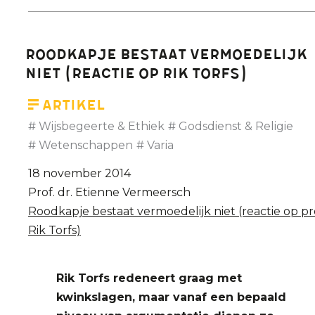
debat
met
Prof.
Roodkapje bestaat vermoedelijk
Etienne
niet (reactie op Rik Torfs)
Vermeersch
-
Artikel
Deel
Wijsbegeerte & Ethiek
Godsdienst & Religie
1
Wetenschappen
Varia
- Nacht
18 november 2014
van
Prof. dr. Etienne Vermeersch
de
Roodkapje bestaat vermoedelijk niet (reactie op pr
Vrijdenker,
Rik Torfs)
2014
Rik Torfs redeneert graag met
kwinkslagen, maar vanaf een bepaald