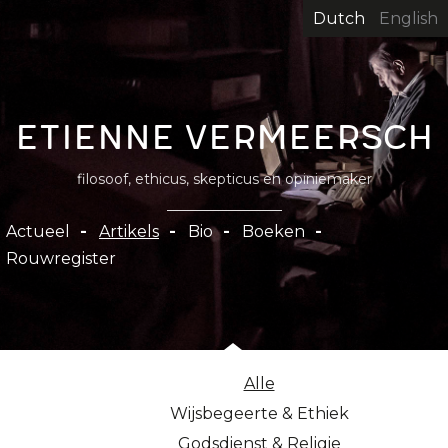
Overslaan
Dutch
English
en
naar
de
inhoud
Etienne Vermeersch
gaan
filosoof, ethicus, skepticus en opiniemaker
Hoofdnavigatie
Actueel
Artikels
Bio
Boeken
Rouwregister
Alle
Wijsbegeerte & Ethiek
Godsdienst & Religie