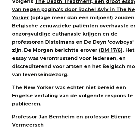
Volgens
The Death Treatment, een groot essa
van negen pagina's door Rachel Aviv in The N
Yorker
(oplage meer dan een miljoen!) zouden
Belgische zenuwzieke patiënten overhaaste e
onzorgvuldige euthanasie krijgen en de
professoren Distelmans en De Deyn 'cowboys'
zijn. De Morgen berichtte erover (
DM 17/6
). Het
essay was verontrustend voor iedereen, en
discrediterend voor artsen en het Belgisch m
van levenseindezorg.
The New Yorker was echter niet bereid een
Engelse vertaling van de volgende respons te
publiceren.
Professor Jan Bernheim en professor Etienne
Vermeersch