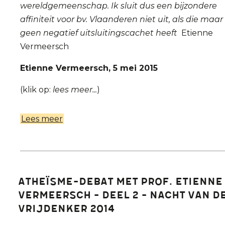
wereldgemeenschap. Ik sluit dus een bijzondere
affiniteit voor bv. Vlaanderen niet uit, als die maar
geen negatief uitsluitingscachet heeft
Etienne
Vermeersch
Etienne Vermeersch, 5 mei 2015
(klik op:
lees meer...
)
Lees meer
over
Prof.
Etienne
Vermeersch
in
Atheïsme-debat met prof. Etienne
discussie
Vermeersch - Deel 2 - Nacht van d
met
Vrijdenker 2014
politicus