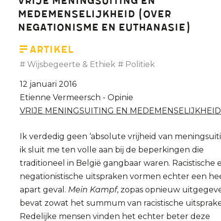
Vrije meningsuiting en
Etienne
medemenselijkheid (over
Vermeersch
negationisme en euthanasie)
bekampen
elkaar
Artikel
voor
Wijsbegeerte & Ethiek
Politiek
het
12 januari 2016
eerst
Etienne Vermeersch - Opinie
in
VRIJE MENINGSUITING EN MEDEMENSELIJKHEID
een
interview
Ik verdedig geen ‘absolute vrijheid van meningsuiti
ik sluit me ten volle aan bij de beperkingen die
traditioneel in België gangbaar waren. Racistische 
negationistische uitspraken vormen echter een he
apart geval.
Mein Kampf
, zopas opnieuw uitgegev
bevat zowat het summum van racistische uitsprake
Redelijke mensen vinden het echter beter deze