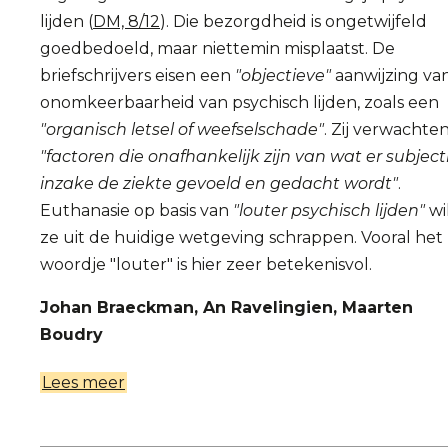
lijden (
DM, 8/12
). Die bezorgdheid is ongetwijfeld
goedbedoeld, maar niettemin misplaatst. De
briefschrijvers eisen een
"objectieve"
aanwijzing va
onomkeerbaarheid van psychisch lijden, zoals een
"organisch letsel of weefselschade"
. Zij verwachte
"factoren die onafhankelijk zijn van wat er subject
inzake de ziekte gevoeld en gedacht wordt"
.
Euthanasie op basis van
"louter psychisch lijden"
wi
ze uit de huidige wetgeving schrappen. Vooral het
woordje "louter" is hier zeer betekenisvol.
Johan Braeckman, An Ravelingien, Maarten
Boudry
Lees meer
over
Banaliseer
psychisch