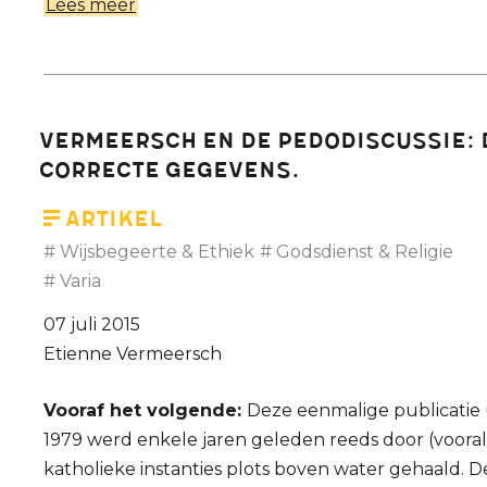
Lees meer
over
Lees
de
Koran
eens
Vermeersch en de pedodiscussie: 
goed
correcte gegevens.
Artikel
Wijsbegeerte & Ethiek
Godsdienst & Religie
Varia
07 juli 2015
Etienne Vermeersch
Vooraf het volgende:
Deze eenmalige publicatie 
1979 werd enkele jaren geleden reeds door (vooral
katholieke instanties plots boven water gehaald. D