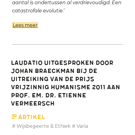
aantal is ondertussen al verdrievoudigd. Een
catastrofale evolutie.
’
Lees meer
over
Etienne
Vermeersch:
‘Geboorteplanning
lijkt
Laudatio uitgesproken door
taboe’
Johan Braeckman bij de
uitreiking van de Prijs
Vrijzinnig Humanisme 2011 aan
prof. em. dr. Etienne
Vermeersch
Artikel
Wijsbegeerte & Ethiek
Varia