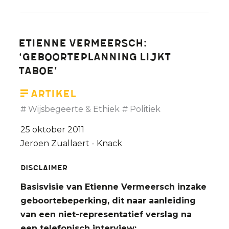
oneerlijk
en
beledigend
Etienne Vermeersch:
‘Geboorteplanning lijkt
taboe’
Artikel
Wijsbegeerte & Ethiek
Politiek
25 oktober 2011
Jeroen Zuallaert - Knack
DISCLAIMER
Basisvisie van Etienne Vermeersch inzake
geboortebeperking, dit naar aanleiding
van een niet-representatief verslag na
een telefonisch interview: