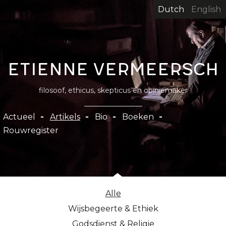
Overslaan
Dutch
English
en
naar
de
inhoud
Etienne Vermeersch
gaan
filosoof, ethicus, skepticus en opiniemaker
Hoofdnavigatie
Actueel
Artikels
Bio
Boeken
Rouwregister
Alle
Wijsbegeerte & Ethiek
Godsdienst & Religie