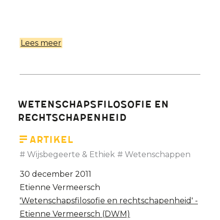
Lees meer
over
De
gevolgen
van
Wetenschap-
Wetenschapsfilosofie en
Technologie-
rechtschapenheid
Kapitalisme...
Prof.
Artikel
Etienne
Wijsbegeerte & Ethiek
Wetenschappen
Vermeersch
30 december 2011
Etienne Vermeersch
'Wetenschapsfilosofie en rechtschapenheid' -
Etienne Vermeersch (DWM)